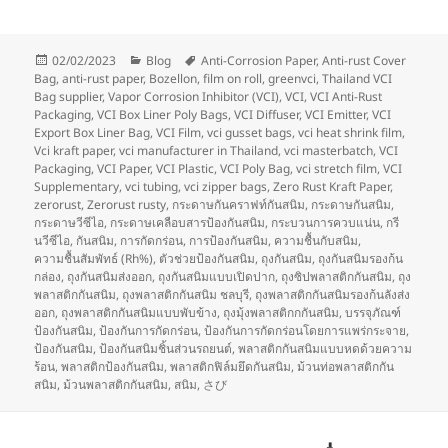
Posted
Categories
Tags
02/02/2023
Blog
Anti-Corrosion Paper
,
Anti-rust Cover
on
Bag
,
anti-rust paper
,
Bozellon
,
film on roll
,
greenvci
,
Thailand VCI
Bag supplier
,
Vapor Corrosion Inhibitor (VCI)
,
VCI
,
VCI Anti-Rust
Packaging
,
VCI Box Liner Poly Bags
,
VCI Diffuser
,
VCI Emitter
,
VCI
Export Box Liner Bag
,
VCI Film
,
vci gusset bags
,
vci heat shrink film
,
Vci kraft paper
,
vci manufacturer in Thailand
,
vci masterbatch
,
VCI
Packaging
,
VCI Paper
,
VCI Plastic
,
VCI Poly Bag
,
vci stretch film
,
VCI
Supplementary
,
vci tubing
,
vci zipper bags
,
Zero Rust Kraft Paper
,
zerorust
,
Zerorust rusty
,
กระดาษกันคราฟท์กันสนิม
,
กระดาษกันสนิม
,
กระดาษวีซีไอ
,
กระดาษเคลือบสารป้องกันสนิม
,
กระบวนการควบแน่น
,
กรี
นวีซีไอ
,
กันสนิม
,
การกัดกร่อน
,
การป้องกันสนิม
,
ความชื้นกับสนิม
,
ความชื้นสัมพัทธ์ (Rh%)
,
ตัวช่วยป้องกันสนิม
,
ถุงกันสนิม
,
ถุงกันสนิมรองก้น
กล่อง
,
ถุงกันสนิมส่งออก
,
ถุงกันสนิมแบบเปิดปาก
,
ถุงซิปพลาสติกกันสนิม
,
ถุง
พลาสติกกันสนิม
,
ถุงพลาสติกกันสนิม ชลบุรี
,
ถุงพลาสติกกันสนิมรองก้นลังส่ง
ออก
,
ถุงพลาสติกกันสนิมแบบพับข้าง
,
ถุงมุ้งพลาสติกกกันสนิม
,
บรรจุภัณฑ์
ป้องกันสนิม
,
ป้องกันการกัดกร่อน
,
ป้องกันการกัดกร่อนโดยการแพร่กระจาย
,
ป้องกันสนิม
,
ป้องกันสนิมชิ้นส่วนรถยนต์
,
พลาสติกกันสนิมแบบหดด้วยความ
ร้อน
,
พลาสติกป้องกันสนิม
,
พลาสติกฟิล์มยึดกันสนิม
,
ม้วนท่อพลาสติกกัน
สนิม
,
ม้วนพลาสติกกันสนิม
,
สนิม
,
さび