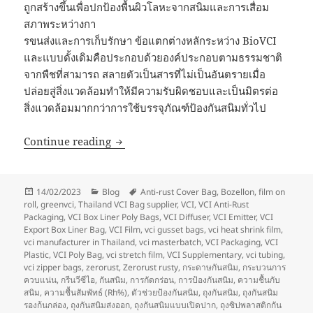
ถูกสร้างขึ้นเพื่อปกป้องพื้นผิวโลหะจากสนิมและการเสื่อม
สภาพระหว่างกา
รขนส่งและการเก็บรักษา ข้อแตกต่างหลักระหว่าง BioVCI
และแบบดั้งเดิมคือประกอบด้วยองค์ประกอบตามธรรมชาติ
จากพืชที่สามารถ สลายตัวเป็นสารที่ไม่เป็นอันตรายเมื่อ
ปล่อยสู่สิ่งแวดล้อมทำให้มีความรับผิดชอบและเป็นมิตรต่อ
สิ่งแวดล้อมมากกว่าการใช้บรรจุภัณฑ์ป้องกันสนิมทั่วไป
What is biodegradable VCI?
Continue reading
Posted
Categories
Tags
14/02/2023
Blog
Anti-rust Cover Bag
,
Bozellon
,
film on
on
roll
,
greenvci
,
Thailand VCI Bag supplier
,
VCI
,
VCI Anti-Rust
Packaging
,
VCI Box Liner Poly Bags
,
VCI Diffuser
,
VCI Emitter
,
VCI
Export Box Liner Bag
,
VCI Film
,
vci gusset bags
,
vci heat shrink film
,
vci manufacturer in Thailand
,
vci masterbatch
,
VCI Packaging
,
VCI
Plastic
,
VCI Poly Bag
,
vci stretch film
,
VCI Supplementary
,
vci tubing
,
vci zipper bags
,
zerorust
,
Zerorust rusty
,
กระดาษกันสนิม
,
กระบวนการ
ควบแน่น
,
กรีนวีซีไอ
,
กันสนิม
,
การกัดกร่อน
,
การป้องกันสนิม
,
ความชื้นกับ
สนิม
,
ความชื้นสัมพัทธ์ (Rh%)
,
ตัวช่วยป้องกันสนิม
,
ถุงกันสนิม
,
ถุงกันสนิม
รองก้นกล่อง
,
ถุงกันสนิมส่งออก
,
ถุงกันสนิมแบบเปิดปาก
,
ถุงซิปพลาสติกกัน