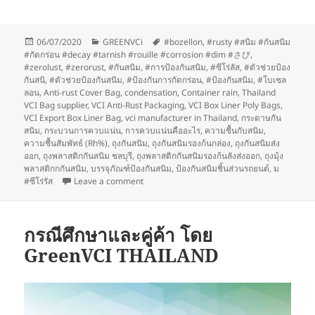
Posted
Categories
Tags
06/07/2020
GREENVCi
#bozellon
,
#rusty #สนิม #กันสนิม
on
#กัดกร่อน #decay #tarnish #rouille #corrosion #dim #さび
,
#zerolust
,
#zerorust
,
#กันสนิม
,
#การป้องกันสนิม
,
#ซีโร่ลัส
,
#ตัวช่วยป้อง
กันสนิ
,
#ตัวช่วยป้องกันสนิม
,
#ป้องกันการกัดกร่อน
,
#ป้องกันสนิม
,
#โบเซล
ลอน
,
Anti-rust Cover Bag
,
condensation
,
Container rain
,
Thailand
VCI Bag supplier
,
VCI Anti-Rust Packaging
,
VCI Box Liner Poly Bags
,
VCI Export Box Liner Bag
,
vci manufacturer in Thailand
,
กระดาษกัน
สนิม
,
กระบวนการควบแน่น
,
การควบแน่นคืออะไร
,
ความชื้นกับสนิม
,
ความชื้นสัมพัทธ์ (Rh%)
,
ถุงกันสนิม
,
ถุงกันสนิมรองก้นกล่อง
,
ถุงกันสนิมส่ง
ออก
,
ถุงพลาสติกกันสนิม ชลบุรี
,
ถุงพลาสติกกันสนิมรองก้นลังส่งออก
,
ถุงมุ้ง
พลาสติกกกันสนิม
,
บรรจุภัณฑ์ป้องกันสนิม
,
ป้องกันสนิมชิ้นส่วนรถยนต์
,
ม
on การรับรองและการปฎิบัติตามข้อตกลง โดย
#ซีโร่รัส
Leave a comment
กรณีศึกษาและคู่ค้า โดย
GreenVCI THAILAND