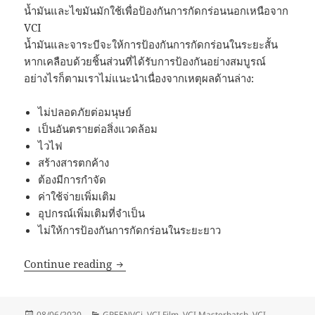
น้ำมันและไขมันมักใช้เพื่อป้องกันการกัดกร่อนนอกเหนือจาก
VCI
น้ำมันและจาระบีจะให้การป้องกันการกัดกร่อนในระยะสั้น
หากเคลือบด้วยชิ้นส่วนที่ได้รับการป้องกันอย่างสมบูรณ์
อย่างไรก็ตามเราไม่แนะนำเนื่องจากเหตุผลด้านล่าง:
ไม่ปลอดภัยต่อมนุษย์
เป็นอันตรายต่อสิ่งแวดล้อม
ไวไฟ
สร้างสารตกค้าง
ต้องมีการกำจัด
ค่าใช้จ่ายเพิ่มเติม
อุปกรณ์เพิ่มเติมที่จำเป็น
ไม่ให้การป้องกันการกัดกร่อนในระยะยาว
ทางเลือก VCi – ทางเลือกใช้ทดแทนผลิตภัณฑ์
Continue reading
Posted
Categories
08/06/2020
GREENVCi
,
VCI Film
,
VCI Masterbatch
,
VCI