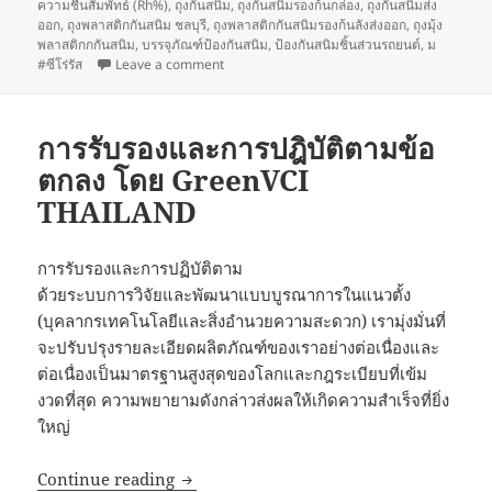
ความชื้นสัมพัทธ์ (Rh%)
,
ถุงกันสนิม
,
ถุงกันสนิมรองก้นกล่อง
,
ถุงกันสนิมส่ง
ออก
,
ถุงพลาสติกกันสนิม ชลบุรี
,
ถุงพลาสติกกันสนิมรองก้นลังส่งออก
,
ถุงมุ้ง
พลาสติกกกันสนิม
,
บรรจุภัณฑ์ป้องกันสนิม
,
ป้องกันสนิมชิ้นส่วนรถยนต์
,
ม
on สาเหตุและปัจจัยของการเสื่อมสภาพ(กัดกร่อน
#ซีโร่รัส
Leave a comment
การรับรองและการปฎิบัติตามข้อ
ตกลง โดย GreenVCI
THAILAND
การรับรองและการปฏิบัติตาม
ด้วยระบบการวิจัยและพัฒนาแบบบูรณาการในแนวตั้ง
(บุคลากรเทคโนโลยีและสิ่งอำนวยความสะดวก) เรามุ่งมั่นที่
จะปรับปรุงรายละเอียดผลิตภัณฑ์ของเราอย่างต่อเนื่องและ
ต่อเนื่องเป็นมาตรฐานสูงสุดของโลกและกฎระเบียบที่เข้ม
งวดที่สุด ความพยายามดังกล่าวส่งผลให้เกิดความสำเร็จที่ยิ่ง
ใหญ่
การรับรองและการปฎิบัติตามข้อตกลง โด
Continue reading