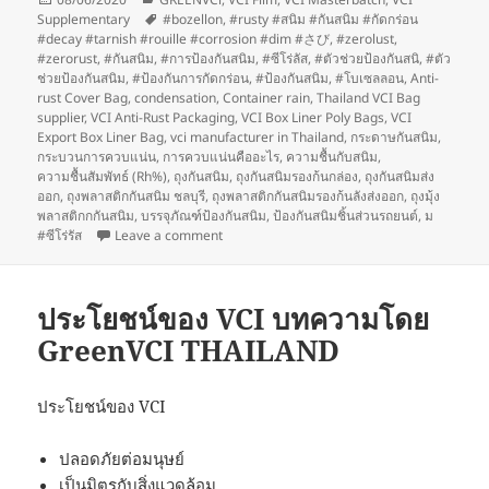
on
Tags
Supplementary
#bozellon
,
#rusty #สนิม #กันสนิม #กัดกร่อน
#decay #tarnish #rouille #corrosion #dim #さび
,
#zerolust
,
#zerorust
,
#กันสนิม
,
#การป้องกันสนิม
,
#ซีโร่ลัส
,
#ตัวช่วยป้องกันสนิ
,
#ตัว
ช่วยป้องกันสนิม
,
#ป้องกันการกัดกร่อน
,
#ป้องกันสนิม
,
#โบเซลลอน
,
Anti-
rust Cover Bag
,
condensation
,
Container rain
,
Thailand VCI Bag
supplier
,
VCI Anti-Rust Packaging
,
VCI Box Liner Poly Bags
,
VCI
Export Box Liner Bag
,
vci manufacturer in Thailand
,
กระดาษกันสนิม
,
กระบวนการควบแน่น
,
การควบแน่นคืออะไร
,
ความชื้นกับสนิม
,
ความชื้นสัมพัทธ์ (Rh%)
,
ถุงกันสนิม
,
ถุงกันสนิมรองก้นกล่อง
,
ถุงกันสนิมส่ง
ออก
,
ถุงพลาสติกกันสนิม ชลบุรี
,
ถุงพลาสติกกันสนิมรองก้นลังส่งออก
,
ถุงมุ้ง
พลาสติกกกันสนิม
,
บรรจุภัณฑ์ป้องกันสนิม
,
ป้องกันสนิมชิ้นส่วนรถยนต์
,
ม
on ทางเลือก VCi – ทางเลือกใช้ทดแทนผลิตภัณฑ์
#ซีโร่รัส
Leave a comment
ประโยชน์ของ VCI บทความโดย
GreenVCI THAILAND
ประโยชน์ของ VCI
ปลอดภัยต่อมนุษย์
เป็นมิตรกับสิ่งแวดล้อม