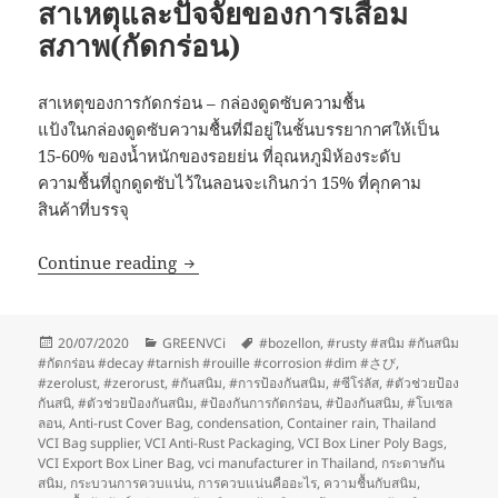
สาเหตุและปัจจัยของการเสื่อม
สภาพ(กัดกร่อน)
สาเหตุของการกัดกร่อน – กล่องดูดซับความชื้น
แป้งในกล่องดูดซับความชื้นที่มีอยู่ในชั้นบรรยากาศให้เป็น
15-60% ของน้ำหนักของรอยย่น ที่อุณหภูมิห้องระดับ
ความชื้นที่ถูกดูดซับไว้ในลอนจะเกินกว่า 15% ที่คุกคาม
สินค้าที่บรรจุ
สาเหตุและปัจจัยของการเสื่อมสภาพ(กัดกร่อน
Continue reading
Posted
Categories
Tags
20/07/2020
GREENVCi
#bozellon
,
#rusty #สนิม #กันสนิม
on
#กัดกร่อน #decay #tarnish #rouille #corrosion #dim #さび
,
#zerolust
,
#zerorust
,
#กันสนิม
,
#การป้องกันสนิม
,
#ซีโร่ลัส
,
#ตัวช่วยป้อง
กันสนิ
,
#ตัวช่วยป้องกันสนิม
,
#ป้องกันการกัดกร่อน
,
#ป้องกันสนิม
,
#โบเซล
ลอน
,
Anti-rust Cover Bag
,
condensation
,
Container rain
,
Thailand
VCI Bag supplier
,
VCI Anti-Rust Packaging
,
VCI Box Liner Poly Bags
,
VCI Export Box Liner Bag
,
vci manufacturer in Thailand
,
กระดาษกัน
สนิม
,
กระบวนการควบแน่น
,
การควบแน่นคืออะไร
,
ความชื้นกับสนิม
,