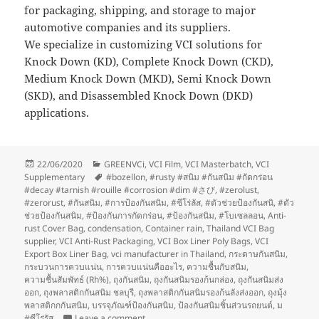
for packaging, shipping, and storage to major
automotive companies and its suppliers.
We specialize in customizing VCI solutions for
Knock Down (KD), Complete Knock Down (CKD),
Medium Knock Down (MKD), Semi Knock Down
(SKD), and Disassembled Knock Down (DKD)
applications.
Posted
Categories
22/06/2020
GREENVCi
,
VCI Film
,
VCI Masterbatch
,
VCI
on
Tags
Supplementary
#bozellon
,
#rusty #สนิม #กันสนิม #กัดกร่อน
#decay #tarnish #rouille #corrosion #dim #さび
,
#zerolust
,
#zerorust
,
#กันสนิม
,
#การป้องกันสนิม
,
#ซีโร่ลัส
,
#ตัวช่วยป้องกันสนิ
,
#ตัว
ช่วยป้องกันสนิม
,
#ป้องกันการกัดกร่อน
,
#ป้องกันสนิม
,
#โบเซลลอน
,
Anti-
rust Cover Bag
,
condensation
,
Container rain
,
Thailand VCI Bag
supplier
,
VCI Anti-Rust Packaging
,
VCI Box Liner Poly Bags
,
VCI
Export Box Liner Bag
,
vci manufacturer in Thailand
,
กระดาษกันสนิม
,
กระบวนการควบแน่น
,
การควบแน่นคืออะไร
,
ความชื้นกับสนิม
,
ความชื้นสัมพัทธ์ (Rh%)
,
ถุงกันสนิม
,
ถุงกันสนิมรองก้นกล่อง
,
ถุงกันสนิมส่ง
ออก
,
ถุงพลาสติกกันสนิม ชลบุรี
,
ถุงพลาสติกกันสนิมรองก้นลังส่งออก
,
ถุงมุ้ง
พลาสติกกกันสนิม
,
บรรจุภัณฑ์ป้องกันสนิม
,
ป้องกันสนิมชิ้นส่วนรถยนต์
,
ม
on บริษัท GreenVCI THAILAND และอุตสาหกร
#ซีโร่รัส
Leave a comment