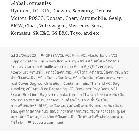
Global Companies
Hyundai, LG, KIA, Daewoo, Samsung, General
Motors, POSCO, Doosan, Chery Automobile, Geely,
BMW, Claas, Volkswagen, Mercedes-Benz,
Komatsu, SK E&C, GS E&C, Toyo, and etc.
Posted
Categories
29/06/2020
GREENVCi
,
VCI Film
,
VCI Masterbatch
,
VCI
on
Tags
Supplementary
#bozellon
,
#rusty #สนิม #กันสนิม #กัดกร่อน
#decay #tarnish #rouille #corrosion #dim #さび
,
#zerolust
,
#zerorust
,
#กันสนิม
,
#การป้องกันสนิม
,
#ซีโร่ลัส
,
#ตัวช่วยป้องกันสนิ
,
#ตัว
ช่วยป้องกันสนิม
,
#ป้องกันการกัดกร่อน
,
#ป้องกันสนิม
,
#โบเซลลอน
,
Anti-
rust Cover Bag
,
condensation
,
Container rain
,
Thailand VCI Bag
supplier
,
VCI Anti-Rust Packaging
,
VCI Box Liner Poly Bags
,
VCI
Export Box Liner Bag
,
vci manufacturer in Thailand
,
กระดาษกันสนิม
,
กระบวนการควบแน่น
,
การควบแน่นคืออะไร
,
ความชื้นกับสนิม
,
ความชื้นสัมพัทธ์ (Rh%)
,
ถุงกันสนิม
,
ถุงกันสนิมรองก้นกล่อง
,
ถุงกันสนิมส่ง
ออก
,
ถุงพลาสติกกันสนิม ชลบุรี
,
ถุงพลาสติกกันสนิมรองก้นลังส่งออก
,
ถุงมุ้ง
พลาสติกกกันสนิม
,
บรรจุภัณฑ์ป้องกันสนิม
,
ป้องกันสนิมชิ้นส่วนรถยนต์
,
ม
on กรณีศึกษาและคู่ค้า โดย GreenVCI THAIL
#ซีโร่รัส
Leave a comment