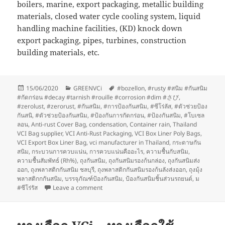
boilers, marine, export packaging, metallic building
materials, closed water cycle cooling system, liquid
handling machine facilities, (KD) knock down
export packaging, pipes, turbines, construction
building materials, etc.
Posted
Categories
Tags
15/06/2020
GREENVCi
#bozellon
,
#rusty #สนิม #กันสนิม
on
#กัดกร่อน #decay #tarnish #rouille #corrosion #dim #さび
,
#zerolust
,
#zerorust
,
#กันสนิม
,
#การป้องกันสนิม
,
#ซีโร่ลัส
,
#ตัวช่วยป้อง
กันสนิ
,
#ตัวช่วยป้องกันสนิม
,
#ป้องกันการกัดกร่อน
,
#ป้องกันสนิม
,
#โบเซล
ลอน
,
Anti-rust Cover Bag
,
condensation
,
Container rain
,
Thailand
VCI Bag supplier
,
VCI Anti-Rust Packaging
,
VCI Box Liner Poly Bags
,
VCI Export Box Liner Bag
,
vci manufacturer in Thailand
,
กระดาษกัน
สนิม
,
กระบวนการควบแน่น
,
การควบแน่นคืออะไร
,
ความชื้นกับสนิม
,
ความชื้นสัมพัทธ์ (Rh%)
,
ถุงกันสนิม
,
ถุงกันสนิมรองก้นกล่อง
,
ถุงกันสนิมส่ง
ออก
,
ถุงพลาสติกกันสนิม ชลบุรี
,
ถุงพลาสติกกันสนิมรองก้นลังส่งออก
,
ถุงมุ้ง
พลาสติกกกันสนิม
,
บรรจุภัณฑ์ป้องกันสนิม
,
ป้องกันสนิมชิ้นส่วนรถยนต์
,
ม
on ประโยชน์และการใช้งานที่หลากหลายของ V
#ซีโร่รัส
Leave a comment