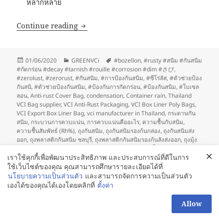
หลากหลาย
ประโยชน์ของ VCI บทความโดย GreenVC
Continue reading
Posted
Categories
Tags
01/06/2020
GREENVCi
#bozellon
,
#rusty #สนิม #กันสนิม
on
#กัดกร่อน #decay #tarnish #rouille #corrosion #dim #さび
,
#zerolust
,
#zerorust
,
#กันสนิม
,
#การป้องกันสนิม
,
#ซีโร่ลัส
,
#ตัวช่วยป้อง
กันสนิ
,
#ตัวช่วยป้องกันสนิม
,
#ป้องกันการกัดกร่อน
,
#ป้องกันสนิม
,
#โบเซล
ลอน
,
Anti-rust Cover Bag
,
condensation
,
Container rain
,
Thailand
VCI Bag supplier
,
VCI Anti-Rust Packaging
,
VCI Box Liner Poly Bags
,
VCI Export Box Liner Bag
,
vci manufacturer in Thailand
,
กระดาษกัน
สนิม
,
กระบวนการควบแน่น
,
การควบแน่นคืออะไร
,
ความชื้นกับสนิม
,
ความชื้นสัมพัทธ์ (Rh%)
,
ถุงกันสนิม
,
ถุงกันสนิมรองก้นกล่อง
,
ถุงกันสนิมส่ง
ออก
,
ถุงพลาสติกกันสนิม ชลบุรี
,
ถุงพลาสติกกันสนิมรองก้นลังส่งออก
,
ถุงมุ้ง
พลาสติกกกันสนิม
,
บรรจุภัณฑ์ป้องกันสนิม
,
ป้องกันสนิมชิ้นส่วนรถยนต์
,
ม
เราใช้คุกกี้เพื่อพัฒนาประสิทธิภาพ และประสบการณ์ที่ดีในการ
on ประโยชน์ของ VCI บทความโดย GreenVCI
#ซีโร่รัส
Leave a comment
ใช้เว็บไซต์ของคุณ คุณสามารถศึกษารายละเอียดได้ที่
นโยบายความเป็นส่วนตัว
และสามารถจัดการความเป็นส่วนตัว
Posts
PAGE
1
เองได้ของคุณได้เองโดยคลิกที่
ตั้งค่า
pagination
สอบถามเพิ่มได้นะคะ
Allow
Next
Proudly powered by WordPress
OPEN