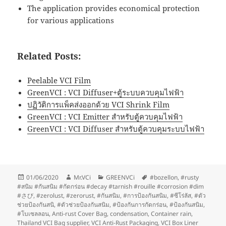
The application provides economical protection
for various applications
Related Posts:
Peelable VCI Film
GreenVCI : VCI Diffuser+ตู้ระบบควบคุมไฟฟ้า
ปฏิวัติการแพ็คส่งออกด้วย VCI Shrink Film
GreenVCI : VCI Emitter สำหรับตู้ควบคุมไฟฟ้า
GreenVCI : VCI Diffuser สำหรับตู้ควบคุมระบบไฟฟ้า
Posted
Author
Categories
Tags
01/06/2020
Mr.VCi
GREENVCi
#bozellon
,
#rusty
on
#สนิม #กันสนิม #กัดกร่อน #decay #tarnish #rouille #corrosion #dim
#さび
,
#zerolust
,
#zerorust
,
#กันสนิม
,
#การป้องกันสนิม
,
#ซีโร่ลัส
,
#ตัว
ช่วยป้องกันสนิ
,
#ตัวช่วยป้องกันสนิม
,
#ป้องกันการกัดกร่อน
,
#ป้องกันสนิม
,
#โบเซลลอน
,
Anti-rust Cover Bag
,
condensation
,
Container rain
,
Thailand VCI Bag supplier
,
VCI Anti-Rust Packaging
,
VCI Box Liner