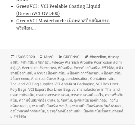
GreenVCI : VCI Peelable Coating Liquid
(GreernVCI GVL400)
GreenVCI Masterbatch: เม็ดพลาสติกสนิมเกรด
พรีเมียม…
Posted
Author
Categories
Tags
15/06/2020
Mr.VCi
GREENVCi
#bozellon
,
#rusty
on
#สนิม #กันสนิม #กัดกร่อน #decay #tarnish #rouille #corrosion #dim
#さび
,
#zerolust
,
#zerorust
,
#กันสนิม
,
#การป้องกันสนิม
,
#ซีโร่ลัส
,
#ตัว
ช่วยป้องกันสนิ
,
#ตัวช่วยป้องกันสนิม
,
#ป้องกันการกัดกร่อน
,
#ป้องกันสนิม
,
#โบเซลลอน
,
Anti-rust Cover Bag
,
condensation
,
Container rain
,
Thailand VCI Bag supplier
,
VCI Anti-Rust Packaging
,
VCI Box Liner
Poly Bags
,
VCI Export Box Liner Bag
,
vci manufacturer in Thailand
,
กระดาษกันสนิม
,
กระบวนการควบแน่น
,
การควบแน่นคืออะไร
,
ความชื้นกับ
สนิม
,
ความชื้นสัมพัทธ์ (Rh%)
,
ถุงกันสนิม
,
ถุงกันสนิมรองก้นกล่อง
,
ถุงกัน
สนิมส่งออก
,
ถุงพลาสติกกันสนิม ชลบุรี
,
ถุงพลาสติกกันสนิมรองก้นลังส่งออก
,
ถุงมุ้งพลาสติกกกันสนิม
,
บรรจุภัณฑ์ป้องกันสนิม
,
ป้องกันสนิมชิ้นส่วนรถยนต์
,
ม #ซีโร่รัส