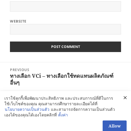
WEBSITE
Post
PREVIOUS
navigation
ทางเลือก VCi – ทางเลือกใช้ทดแทนผลิตภัณฑ์
Previous
อื่นๆ
post:
เราใช้คุกกี้เพื่อพัฒนาประสิทธิภาพ และประสบการณ์ที่ดีในการ
NEXT
ใช้เว็บไซต์ของคุณ คุณสามารถศึกษารายละเอียดได้ที่
บริษัท GreenVCI THAILAND และ
Next
นโยบายความเป็นส่วนตัว
และสามารถจัดการความเป็นส่วนตัว
อุตสาหกรรมยานยนต์
post:
เองได้ของคุณได้เองโดยคลิกที่
ตั้งค่า
สอบถามเพิ่มได้นะคะ
Allow
Proudly powered by WordPress
OPEN