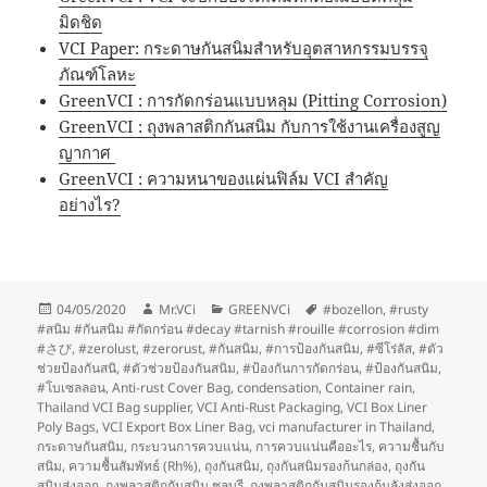
มิดชิด
VCI Paper: กระดาษกันสนิมสำหรับอุตสาหกรรมบรรจุ
ภัณฑ์โลหะ
GreenVCI : การกัดกร่อนแบบหลุม (Pitting Corrosion)
GreenVCI : ถุงพลาสติกกันสนิม กับการใช้งานเครื่องสูญ
ญากาศ
GreenVCI : ความหนาของแผ่นฟิล์ม VCI สำคัญ
อย่างไร?
Posted
Author
Categories
Tags
04/05/2020
Mr.VCi
GREENVCi
#bozellon
,
#rusty
on
#สนิม #กันสนิม #กัดกร่อน #decay #tarnish #rouille #corrosion #dim
#さび
,
#zerolust
,
#zerorust
,
#กันสนิม
,
#การป้องกันสนิม
,
#ซีโร่ลัส
,
#ตัว
ช่วยป้องกันสนิ
,
#ตัวช่วยป้องกันสนิม
,
#ป้องกันการกัดกร่อน
,
#ป้องกันสนิม
,
#โบเซลลอน
,
Anti-rust Cover Bag
,
condensation
,
Container rain
,
Thailand VCI Bag supplier
,
VCI Anti-Rust Packaging
,
VCI Box Liner
Poly Bags
,
VCI Export Box Liner Bag
,
vci manufacturer in Thailand
,
กระดาษกันสนิม
,
กระบวนการควบแน่น
,
การควบแน่นคืออะไร
,
ความชื้นกับ
สนิม
,
ความชื้นสัมพัทธ์ (Rh%)
,
ถุงกันสนิม
,
ถุงกันสนิมรองก้นกล่อง
,
ถุงกัน
สนิมส่งออก
,
ถุงพลาสติกกันสนิม ชลบุรี
,
ถุงพลาสติกกันสนิมรองก้นลังส่งออก
,