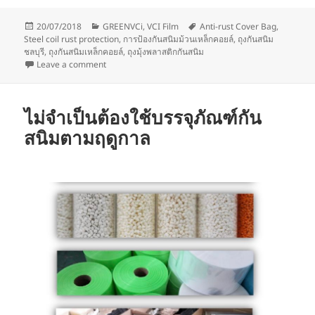
Posted
Categories
Tags
20/07/2018
GREENVCi
,
VCI Film
Anti-rust Cover Bag
,
on
Steel coil rust protection
,
การป้องกันสนิมม้วนเหล็กคอยล์
,
ถุงกันสนิม
ชลบุรี
,
ถุงกันสนิมเหล็กคอยล์
,
ถุงมุ้งพลาสติกกันสนิม
on ถุงมุ้งพลาสติกกันสนิมม้วนเหล็กคอยล์
Leave a comment
ไม่จำเป็นต้องใช้บรรจุภัณฑ์กัน
สนิมตามฤดูกาล