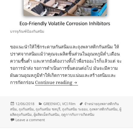
บรรจุภัณฑ์ป้องกันสนิม
ขอแนะนำให้ใช้กระดาษกันสนิมและถุงพลาสติกกันสนิม ให้
ปราศจากสนิมแม้ว่าคุณจะผลิตชิ้นส่วนในอุณหภูมิต่ำ,เดือน
ความชื้นต่ำ และหากยังต้องวางทิ้งไวพื่อรออะไรก็แล้วแต่ จะ
รอการนำส่ง รอการดำเนินการขั้นตอนต่อไป มันจะมีความ
ผันผวนอุณหภูมิทำให้เกิดการควบแน่นและสร้างสนิมและ
ไม่จำเป็นต้องใช้บรรจุภัณฑ์กั
การกัดกร่อน
Continue reading
Posted
Categories
Tags
12/06/2018
GREENVCi
,
VCI Film
จำหน่ายถุงพลาสติกกัน
on
สนิม
,
ถุงกันสนิม
,
ถุงกันสนิม ชลบุรี
,
ถุงกันสนิม ระยอง
,
ถุงพลาสติกกันสนิม
,
ผู้
ผลิตถุงกันสนิม
,
ผู้ผลิตเม็ดกันสนิม
,
ฤดูการกับการเกิดสนิม
on ไม่จำเป็นต้องใช้บรรจุภัณฑ์กันสนิมตามฤดูกาล
Leave a comment