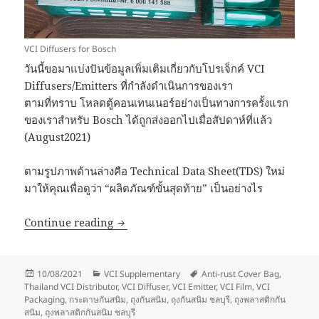
VCI Diffusers for Bosch
วันนี้ขอมาแบ่งปันข้อมูลเพิ่มเติมเกี่ยวกับโปรเจ็กค์ VCI
Diffusers/Emitters ที่กำลังดำเนินการของเรา
ตามที่ทราบ โหลดตู้คอนเทนเนอร์อย่างเป็นทางการครั้งแรก
ของเราสำหรับ Bosch ได้ถูกส่งออกไปเมื่อสัปดาห์ที่แล้ว
(August2021)
ตามรูปภาพด้านล่างคือ Technical Data Sheet(TDS) ใหม่
มาให้คุณเพื่อดูว่า “ผลิตภัณฑ์ขั้นสุดท้าย” เป็นอย่างไร
VCI Diffusers for Bosch
Continue reading
Posted
Categories
Tags
10/08/2021
VCI Supplementary
Anti-rust Cover Bag
,
on
Thailand VCI Distributor
,
VCI Diffuser
,
VCI Emitter
,
VCI Film
,
VCI
Packaging
,
กระดาษกันสนิม
,
ถุงกันสนิม
,
ถุงกันสนิม ชลบุรี
,
ถุงพลาสติกกัน
สนิม
,
ถุงพลาสติกกันสนิม ชลบุรี