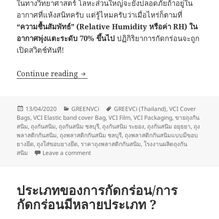
ในทางวิทยาศาสตร์ โลหะส่วนใหญ่จะยังปลอดภัยถ้าอยู่ใน
อากาศที่แห้งสนิทครับ แต่รู้ไหมครับว่าเมื่อไหร่ก็ตามที่
“ความชื้นสัมพัทธ์” (Relative Humidity หรือค่า RH) ใน
อากาศพุ่งแตะระดับ 70% ขึ้นไป
ปฏิกิริยาการกัดกร่อนจะถูก
เปิดสวิตช์ทันที!
การกัดกร่อนมีสาเหตุมาจากอะไร ? จุดที่พบบ
Continue reading
Posted
Categories
Tags
13/04/2020
GREENVCi
GREEVCi (Thailand)
,
VCI Cover
on
Bags
,
VCI Elastic band cover Bag
,
VCI Film
,
VCI Packaging
,
ขายถุงกัน
สนิม
,
ถุงกันสนิม
,
ถุงกันสนิม ชลบุรี
,
ถุงกันสนิม ระยอง
,
ถุงกันสนิม อยุธยา
,
ถุง
พลาสติกกันสนิม
,
ถุงพลาสติกกันสนิม ชลบุรี
,
ถุงพลาสติกกันสนิมแบบมีขอบ
ยางยึด
,
ถุงใส่ขอบยางยึด
,
ราคาถุงพลาสติกกันสนิม
,
โรงงานผลิตถุงกัน
on การกัดกร่อนมีสาเหตุมาจากอะไร ? จุดที่พบบ่อย 
สนิม
Leave a comment
ประเภทของการกัดกร่อน/การ
กัดกร่อนมีหลายประเภท ?