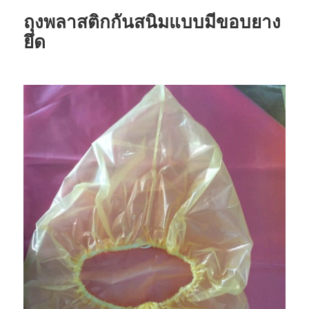
ถุงพลาสติกกันสนิมแบบมีขอบยาง
ยึด