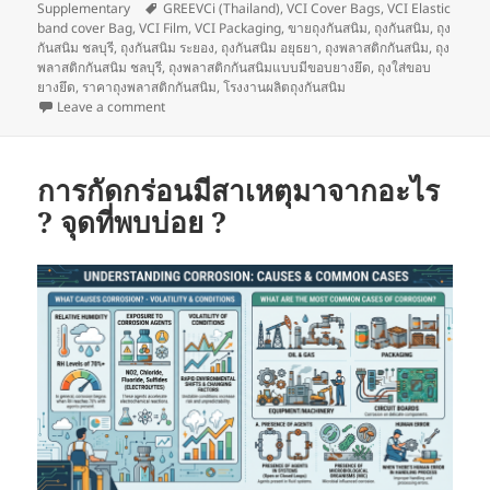
on
Tags
Supplementary
GREEVCi (Thailand)
,
VCI Cover Bags
,
VCI Elastic
band cover Bag
,
VCI Film
,
VCI Packaging
,
ขายถุงกันสนิม
,
ถุงกันสนิม
,
ถุง
กันสนิม ชลบุรี
,
ถุงกันสนิม ระยอง
,
ถุงกันสนิม อยุธยา
,
ถุงพลาสติกกันสนิม
,
ถุง
พลาสติกกันสนิม ชลบุรี
,
ถุงพลาสติกกันสนิมแบบมีขอบยางยึด
,
ถุงใส่ขอบ
ยางยึด
,
ราคาถุงพลาสติกกันสนิม
,
โรงงานผลิตถุงกันสนิม
on ระบบยับยั้งการกัดกร่อนของ GreenVCI
Leave a comment
การกัดกร่อนมีสาเหตุมาจากอะไร
? จุดที่พบบ่อย ?