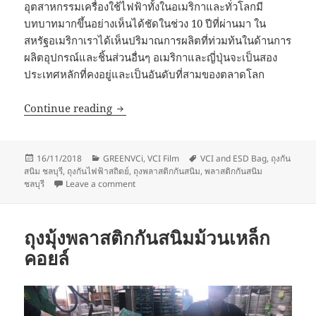
อุตสาหกรรมเครื่องใช้ไฟฟ้าทั้งในอเมริกาและทั่วโลกมี
บทบาทมากขึ้นอย่างเห็นได้ชัดในช่วง 10 ปีที่ผ่านมา ใน
สหรัฐอเมริกาเราได้เห็นปริมาณการผลิตที่ท่วมท้นในด้านการ
ผลิตอุปกรณ์และชิ้นส่วนอื่นๆ อเมริกาและญี่ปุ่นจะเป็นสอง
ประเทศหลักที่คงอยู่และเป็นอันดับที่สามของตลาดโลก
Rust Prevention for Electronics
Continue reading
Posted
Categories
Tags
16/11/2018
GREENVCi
,
VCI Film
VCI and ESD Bag
,
ถุงกัน
on
สนิม ชลบุรี
,
ถุงกันไฟฟ้าสถิตย์
,
ถุงพลาสติกกันสนิม
,
พลาสติกกันสนิม
on Rust Prevention for Electronics
ชลบุรี
Leave a comment
ถุงมุ้งพลาสติกกันสนิมม้วนเหล็ก
คอยล์