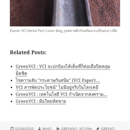
Elastic VCI Metal Part Cover Bag_ถุงพลาสติกกันสนิมแบบมีขอบยางยึด
Related Posts:
GreenVCI : VCI จะปกป้องได้เต็มที่ก็ต่อเมื่อปิดคลุม
มิดชิด
ไขความลับ "กระดาษกันสนิม" (VCI Paper):…
VCI สารพัดประโยชน์" ไม่มีอยู่จริงในโลกเคมี
GreenVCI : เทคโนโลยี VCI กำเนิดจากสงคราม…
GreenVCI : มือใหม่หัดขาย
Posted
Author
Categories
Tags
02/04/2020
Mr.VCi
GREENVCi
,
VCI Film
GREEVCi