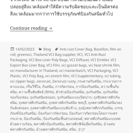
ปล่อยสู่สิ่งแวดล้อมทำให้มีความรับผิดชอบและเป็นมิตรต่อ
สิ่งแวดล้อมมากกว่าการใช้บรรจุภัณฑ์ป้องกันสนิมทั่วไป
What is biodegradable VCI?
Continue reading
Posted
Categories
Tags
14/02/2023
Blog
Anti-rust Cover Bag
,
Bozellon
,
film on
on
roll
,
greenvci
,
Thailand VCI Bag supplier
,
VCI
,
VCI Anti-Rust
Packaging
,
VCI Box Liner Poly Bags
,
VCI Diffuser
,
VCI Emitter
,
VCI
Export Box Liner Bag
,
VCI Film
,
vci gusset bags
,
vci heat shrink film
,
vci manufacturer in Thailand
,
vci masterbatch
,
VCI Packaging
,
VCI
Plastic
,
VCI Poly Bag
,
vci stretch film
,
VCI Supplementary
,
vci tubing
,
vci zipper bags
,
zerorust
,
Zerorust rusty
,
กระดาษกันสนิม
,
กระบวนการ
ควบแน่น
,
กรีนวีซีไอ
,
กันสนิม
,
การกัดกร่อน
,
การป้องกันสนิม
,
ความชื้นกับ
สนิม
,
ความชื้นสัมพัทธ์ (Rh%)
,
ตัวช่วยป้องกันสนิม
,
ถุงกันสนิม
,
ถุงกันสนิม
รองก้นกล่อง
,
ถุงกันสนิมส่งออก
,
ถุงกันสนิมแบบเปิดปาก
,
ถุงซิปพลาสติกกัน
สนิม
,
ถุงพลาสติกกันสนิม
,
ถุงพลาสติกกันสนิม ชลบุรี
,
ถุงพลาสติกกันสนิมรอง
ก้นลังส่งออก
,
ถุงพลาสติกกันสนิมแบบพับข้าง
,
ถุงมุ้งพลาสติกกกันสนิม
,
บรรจุ
ภัณฑ์ป้องกันสนิม
,
ป้องกันการกัดกร่อน
,
ป้องกันการกัดกร่อนโดยการแพร่
กระจาย
,
ป้องกันสนิม
,
ป้องกันสนิมชิ้นส่วนรถยนต์
,
พลาสติกกันสนิมแบบหด
ด้วยความร้อน
,
พลาสติกป้องกันสนิม
,
พลาสติกฟิล์มยึดกันสนิม
,
ม้วนท่อ
พลาสติกกันสนิม
,
ม้วนพลาสติกกันสนิม
,
สนิม
,
さび