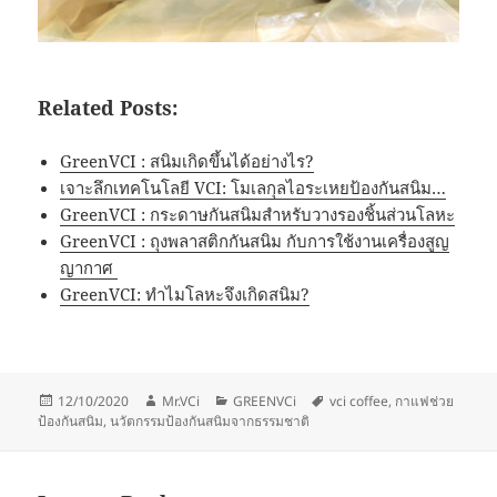
Related Posts:
GreenVCI : สนิมเกิดขึ้นได้อย่างไร?
เจาะลึกเทคโนโลยี VCI: โมเลกุลไอระเหยป้องกันสนิม…
GreenVCI : กระดาษกันสนิมสำหรับวางรองชิ้นส่วนโลหะ
GreenVCI : ถุงพลาสติกกันสนิม กับการใช้งานเครื่องสูญ
ญากาศ
GreenVCI: ทำไมโลหะจึงเกิดสนิม?
Posted
Author
Categories
Tags
12/10/2020
Mr.VCi
GREENVCi
vci coffee
,
กาแฟช่วย
on
ป้องกันสนิม
,
นวัตกรรมป้องกันสนิมจากธรรมชาติ