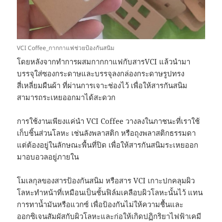
VCI Coffee_กากกาแฟช่วยป้องกันสนิม
โดยหลังจากทำการผสมกากกาแฟกับสารVCI แล้วนำมา
บรรจุใส่ซองกระดาษและบรรจุลงกล่องกระดาษรูปทรง
สี่เหลี่ยมผืนผ้า ที่ผ่านการเจาะช่องไว้ เพื่อให้สารกันสนิม
สามารถระเหยออกมาได้สะดวก
การใช้งานเพียงแค่นำ VCI Coffee วางลงในภาชนะที่เราใช้
เก็บชิ้นส่วนโลหะ เช่นลังพลาสติก หรือถุงพลาสติกธรรมดา
แต่ต้องอยู่ในลักษณะพื้นที่ปิด เพื่อให้สารกันสนิมระเหยออก
มาอบอวลอยู่ภายใน
โมเลกุลของสารป้องกันสนิม หรือสาร VCI เกาะปกคลุมผิว
โลหะทำหน้าที่เหมือนเป็นชั้นฟิล์มเคลือบผิวโลหะนั้นไว้ แทน
การทาน้ำมันหรือแวกซ์ เพื่อป้องกันไม่ให้ความชื้นและ
ออกซิเจนสัมผัสกับผิวโลหะและก่อให้เกิดปฏิกริยาไฟฟ้าเคมี