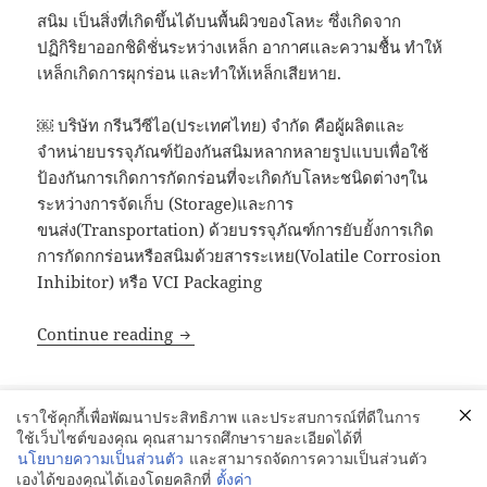
สนิม เป็นสิ่งที่เกิดขึ้นได้บนพื้นผิวของโลหะ ซึ่งเกิดจาก
ปฏิกิริยาออกชิดิชั่นระหว่างเหล็ก อากาศและความชื้น ทำให้
เหล็กเกิดการผุกร่อน และทำให้เหล็กเสียหาย.
￼ บริษัท กรีนวีซีไอ(ประเทศไทย) จำกัด คือผู้ผลิตและ
จำหน่ายบรรจุภัณฑ์ป้องกันสนิมหลากหลายรูปแบบเพื่อใช้
ป้องกันการเกิดการกัดกร่อนที่จะเกิดกับโลหะชนิดต่างๆใน
ระหว่างการจัดเก็บ (Storage)และการ
ขนส่ง(Transportation) ด้วยบรรจุภัณฑ์การยับยั้งการเกิด
การกัดกกร่อนหรือสนิมด้วยสารระเหย(Volatile Corrosion
Inhibitor) หรือ VCI Packaging
GreenVCI : สนิมเกิดขึ้นได้อย่างไร?
Continue reading
Posted
Categories
Tags
01/06/2024
GREENVCi
,
VCI Film
,
VCI Supplementary
vci
เราใช้คุกกี้เพื่อพัฒนาประสิทธิภาพ และประสบการณ์ที่ดีในการ
on
chip
,
VCI Diffuser
,
vci masterbatch
,
VCI Packaging
,
VCI POWDER
ใช้เว็บไซต์ของคุณ คุณสามารถศึกษารายละเอียดได้ที่
PACK
,
กระดาษกันสนิม
,
ถุงพลาสติกกันสนิม
,
ถุงพลาสติกกันสนิม ชลบุรี
,
นโยบายความเป็นส่วนตัว
และสามารถจัดการความเป็นส่วนตัว
บรรจุภัณฑ์ป้องกันสนิม
,
พลาสติกกันสนิม
เองได้ของคุณได้เองโดยคลิกที่
ตั้งค่า