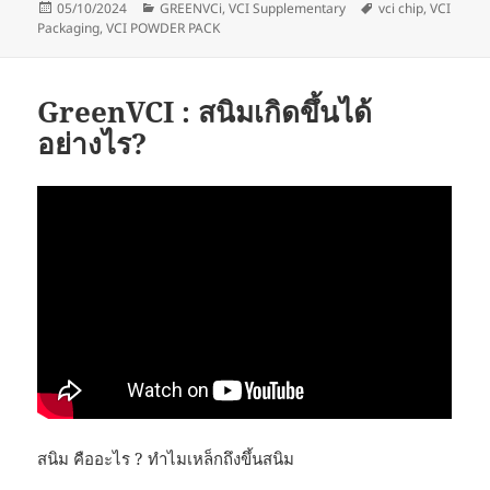
Posted
Categories
Tags
05/10/2024
GREENVCi
,
VCI Supplementary
vci chip
,
VCI
on
Packaging
,
VCI POWDER PACK
GreenVCI : สนิมเกิดขึ้นได้
อย่างไร?
สนิม คืออะไร ? ทำไมเหล็กถึงขึ้นสนิม