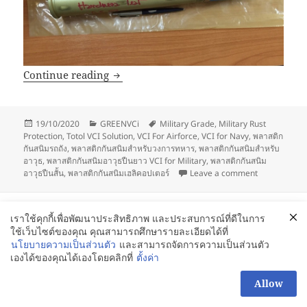
VCI for Military_พลาสติกกันสนิม เพื่อการ
Continue reading
Posted
Categories
Tags
19/10/2020
GREENVCi
Military Grade
,
Military Rust
on
Protection
,
Totol VCI Solution
,
VCI For Airforce
,
VCI for Navy
,
พลาสติก
กันสนิมรถถัง
,
พลาสติกกันสนิมสำหรับวงการทหาร
,
พลาสติกกันสนิมสำหรับ
อาวุธ
,
พลาสติกกันสนิมอาวุธปืนยาว VCI for Military
,
พลาสติกกันสนิม
on VCI for Mi
อาวุธปืนสั้น
,
พลาสติกกันสนิมเฮลิคอปเตอร์
Leave a comment
Proudly powered by WordPress
เราใช้คุกกี้เพื่อพัฒนาประสิทธิภาพ และประสบการณ์ที่ดีในการ
ใช้เว็บไซต์ของคุณ คุณสามารถศึกษารายละเอียดได้ที่
นโยบายความเป็นส่วนตัว
และสามารถจัดการความเป็นส่วนตัว
เองได้ของคุณได้เองโดยคลิกที่
ตั้งค่า
สอบถามเพิ่มได้นะคะ
Allow
OPEN
CHATY