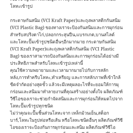
โลหะเข้ารูป
กระดาษกันสนิม (VCI Kraft Paper)และถุงพลาสติกกันสนิม
(VCI Plastic Bag) ของทางเราจะป้องกันสนิมและการผุกร่อน
สำหรับสปริงตาไก่,ปลอกกระสุนปืน,แบรกเกต,บานสไลด์
และโลหะปั๊มเข้ารูปชนิดอื่นๆอีกมากมาย กระดาษกันสนิม
(VCI Kraft Paper)และถุงพลาสติกกันสนิม (VCI Plastic
Bag) ของเราสามารถป้องกันสนิมและการผุกร่อนได้อย่างมี
ประสิทธิภาพสำหรับโลหะเข้ารูปเหล่านี้
คุณใช้ความพยายามและเวลามากมายไปกับการสลัก
หลัง,การทำครีบโลหะ,ทำเหรียญ และการสลักภาพที่เข้าใกล้
ขีดจำกัดอย่างสุดขั้ว แล้วจะมีเหตุผลอะไรที่จะยอมให้การผุ
กร่อนและสนิมมาทำลายงานที่คุณสร้างอย่างตั้งใจ ผลิตภัณฑ์
วีซีไอของเราจะช่วยกำจัดสนิมและการผุกร่อนให้หมดไปจาก
โลหะปั๊มเข้ารูปทุกชนิด
ไม่ว่าคุณจะปั๊มชิ้นส่วนโลหะจาก เหล็กม้วนเย็น,สต็อก
บาร์,โลหะในรูปท่อหรือเส้น หรือโลหะชนิดอื่นๆ ผลิตภัณฑ์วีซี
ไอของเราจะป้องกันการผุกร่อนและสนิม ผลิตภัณฑ์วีซีไอ