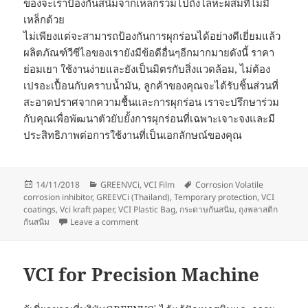
ของจะเราป้องกันสนิมจากเหล็กรวมไปถึงโลหะผสมที่ไม่มี
เหล็กด้วย
ไม่เพียงแต่จะสามารถป้องกันการผุกร่อนได้อย่างดีเยี่ยมแล้ว
ผลิตภัณฑ์วีซีไอของเรายังมีข้อดีอื่นๆอีกมากมายดังนี้ ราคา
ย่อมเยา ใช้งานง่ายและยังเป็นมิตรกับสิ่งแวดล้อม, ไม่ต้อง
เปรอะเปื้อนกับคราบน้ำมัน, ลูกค้าของคุณจะได้รับชิ้นส่วนที่
สะอาดปราศจากความชื้นและการผุกร่อน เราจะปรึกษาร่วม
กับคุณเพื่อพัฒนาตัวยับยั้งการผุกร่อนที่เฉพาะเจาะจงและมี
ประสิทธิภาพต่อการใช้งานที่เป็นเอกลักษณ์ของคุณ
Posted
Categories
Tags
14/11/2018
GREENVCi
,
VCI Film
Corrosion Volatile
on
corrosion inhibitor
,
GREEVCi (Thailand)
,
Temporary protection
,
VCI
coatings
,
Vci kraft paper
,
VCI Plastic Bag
,
กระดาษกันสนิม
,
ถุงพลาสติก
on พลาสติกกันสนิม:โลหะปั๊มและโลหะเข้ารูป
กันสนิม
Leave a comment
VCI for Precision Machine