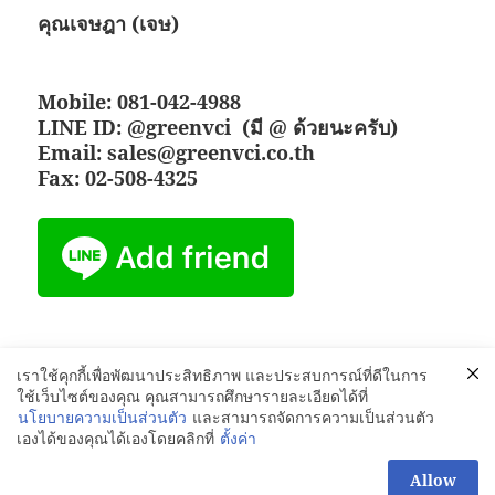
คุณเจษฎา (เจษ)
Mobile: 081-042-4988
LINE ID: @greenvci
(มี @ ด้วยนะครับ)
Email: sales@greenvci.co.th
Fax: 02-508-4325
เราใช้คุกกี้เพื่อพัฒนาประสิทธิภาพ และประสบการณ์ที่ดีในการ
Posted
Categories
Tags
13/11/2018
GREENVCi
,
VCI Film
Corrosion Volatile
ใช้เว็บไซต์ของคุณ คุณสามารถศึกษารายละเอียดได้ที่
on
corrosion inhibitor
,
Green VCI
,
Temporary protection
,
VCI coatings
นโยบายความเป็นส่วนตัว
และสามารถจัดการความเป็นส่วนตัว
on VCI for Precision Machine
Leave a comment
เองได้ของคุณได้เองโดยคลิกที่
ตั้งค่า
สอบถามเพิ่มได้นะคะ
Allow
Proudly powered by WordPress