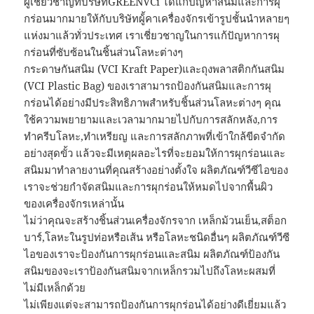
ผู้เชี่ยวชาญที่บริษัทGREENVCi ได้แก้ปัญหาสนิมและการผุ
กร่อนมากมายให้กับบริษัทผู้้คาเครื่องจักรเข้ารูปชั้นนำหลายๆ
แห่งมาแล้วทั่วประเทศ เราเชี่ยวชาญในการแก้ปัญหาการผุ
กร่อนที่ซับซ้อนในชิ้นส่วนโลหะต่างๆ
กระดาษกันสนิม (VCI Kraft Paper)และถุงพลาสติกกันสนิม
(VCI Plastic Bag) ของเราสามารถป้องกันสนิมและการผุ
กร่อนได้อย่างมีประสิทธิภาพสำหรับชิ้นส่วนโลหะต่างๆ คุณ
ใช้ความพยายามและเวลามากมายไปกับการสลักหลัง,การ
ทำครีบโลหะ,ทำเหรียญ และการสลักภาพที่เข้าใกล้ขีดจำกัด
อย่างสุดขั้ว แล้วจะมีเหตุผลอะไรที่จะยอมให้การผุกร่อนและ
สนิมมาทำลายงานที่คุณสร้างอย่างตั้งใจ ผลิตภัณฑ์วีซีไอของ
เราจะช่วยกำจัดสนิมและการผุกร่อนให้หมดไปจากพื้นผิว
ของเครื่องจักรเหล่านั้น
ไม่ว่าคุณจะสร้างชิ้นส่วนเครื่องจักรจาก เหล็กม้วนเย็น,สต็อก
บาร์,โลหะในรูปท่อหรือเส้น หรือโลหะชนิดอื่นๆ ผลิตภัณฑ์วีซี
ไอของเราจะป้องกันการผุกร่อนและสนิม ผลิตภัณฑ์ป้องกัน
สนิมของจะเราป้องกันสนิมจากเหล็กรวมไปถึงโลหะผสมที่
ไม่มีเหล็กด้วย
ไม่เพียงแต่จะสามารถป้องกันการผุกร่อนได้อย่างดีเยี่ยมแล้ว