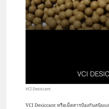
VCI Desiccant
VCI Desiccant หรือเม็ดสารป้องกันสนิมแ