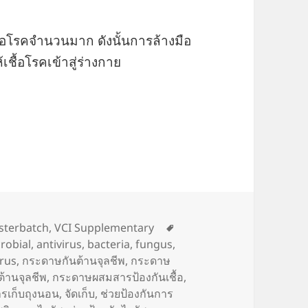
ชื้อโรคจำนวนมาก ดังนั้นการล้างมือ
เชื้อโรคเข้าสู่ร่างกาย
้อโรค (Dirty things)
Tags
sterbatch
,
VCI Supplementary
robial
,
antivirus
,
bacteria
,
fungus
,
irus
,
กระดาษกันต้านจุลชีพ
,
กระดาษ
้านจุลชีพ
,
กระดาษผสมสารป้องกันเชื้อ
,
รเก็บถุงนอน
,
จัดเก็บ
,
ช่วยป้องกันการ