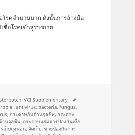
ชื้อโรคจำนวนมาก ดังนั้นการล้างมือ
เชื้อโรคเข้าสู่ร่างกาย
้อโรค (Dirty things)
Tags
sterbatch
,
VCI Supplementary
robial
,
antivirus
,
bacteria
,
fungus
,
irus
,
กระดาษกันต้านจุลชีพ
,
กระดาษ
้านจุลชีพ
,
กระดาษผสมสารป้องกันเชื้อ
,
รเก็บถุงนอน
,
จัดเก็บ
,
ช่วยป้องกันการ