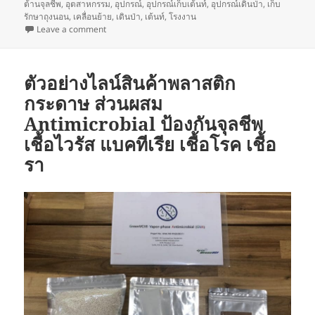
ต้านจุลชีพ
,
อุตสาหกรรม
,
อุปกรณ์
,
อุปกรณ์เก็บเต้นท์
,
อุปกรณ์เดินป่า
,
เก็บ
รักษาถุงนอน
,
เคลื่อนย้าย
,
เดินป่า
,
เต้นท์
,
โรงงาน
on ของใช้ใกล้มือสะสมเชื้อโรค (Dirty things)
Leave a comment
ตัวอย่างไลน์สินค้าพลาสติก
กระดาษ ส่วนผสม
Antimicrobial ป้องกันจุลชีพ
เชื้อไวรัส แบคทีเรีย เชื้อโรค เชื้อ
รา