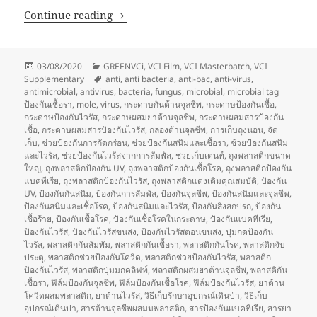
ของใช้ใกล้มือสะสมเชื้อโรค (Dirty things)
Continue reading
Posted
Categories
03/08/2020
GREENVCi
,
VCI Film
,
VCI Masterbatch
,
VCI
on
Tags
Supplementary
anti
,
anti bacteria
,
anti-bac
,
anti-virus
,
antimicrobial
,
antivirus
,
bacteria
,
fungus
,
microbial
,
microbial tag
ป้องกันเชื้อรา
,
mole
,
virus
,
กระดาษกันต้านจุลชีพ
,
กระดาษป้องกันเชื้อ
,
กระดาษป้องกันไวรัส
,
กระดาษผสมยาต้านจุลชีพ
,
กระดาษผสมสารป้องกัน
เชื้อ
,
กระดาษผสมสารป้องกันไวรัส
,
กล่องต้านจุลชีพ
,
การเก็บถุงนอน
,
จัด
เก็บ
,
ช่วยป้องกันการกัดกร่อน
,
ช่วยป้องกันสนิมและเชื้อรา
,
ช้วยป้องกันสนิม
และไวรัส
,
ช่วยป้องกันไวรัสจากการสัมพัส
,
ช่วยเก็บเตนท์
,
ถุงพลาสติกขนาด
ใหญ่
,
ถุงพลาสติกป้องกัน UV
,
ถุงพลาสติกป้องกันเชื้อโรค
,
ถุงพลาสติกป้องกัน
แบคทีเรีย
,
ถุงพลาสติกป้องกันไวรัส
,
ถุงพลาสติกแต่งเติมคุณสมบัติ
,
ป้องกัน
UV
,
ป้องกันกันสนิม
,
ป้องกันการสัมพัส
,
ป้องกันจุลชีพ
,
ป้องกันสนิมและจุลชีพ
,
ป้องกันสนิมและเชื้อโรค
,
ป้องกันสนิมและไวรัส
,
ป้องกันสิ่งสกปรก
,
ป้องกัน
เชื้อร้าย
,
ป้องกันเชื้อโรค
,
ป้องกันเชื้อโรคในกระดาษ
,
ป้องกันแบคทีเรีย
,
ป้องกันไวรัส
,
ป้องกันไวรัสขนส่ง
,
ป้องกันไวรัสตอนขนส่ง
,
ปุ่มกดป้องกัน
ไวรัส
,
พลาสติกกันสัมพัม
,
พลาสติกกันเชื้อรา
,
พลาสติกกันโรค
,
พลาสติกจับ
ประตุ
,
พลาสติกช่วยป้องกันโควิด
,
พลาสติกช่วยป้องกันไวรัส
,
พลาสติก
ป้องกันไวรัส
,
พลาสติกปุ่มมกดลิฟท์
,
พลาสติกผสมยาต้านจุลชีพ
,
พลาสติกัน
เชื้อรา
,
ฟิล์มป้องกันจุลชีพ
,
ฟิล์มป้องกันเชื้อโรค
,
ฟิล์มป้องกันไวรัส
,
ยาต้าน
โควิดผสมพลาสติก
,
ยาต้านไวรัส
,
วิธีเก็บรักษาอุปกรณ์เดินป่า
,
วิธีเก็บ
อุปกรณ์เดินป่า
,
สารต้านจุลชีพผสมมพลาสติก
,
สารป้องกันแบคทีเรีย
,
สารยา