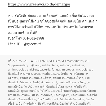
https://www.greenvci.co.th/demargo/
หากสนใจติดต่อสอบถามเพื่อขอคำแนะนำเพิ่มเติมไม่ว่าจะ
เป็นข้อมูลการใช้งาน ชนิดของผลิตภัณ์แต่ละชนิด คำแนะนำ
การใช้งานว่าจะไปใช้กับงานแบบใด ประเภทใดก็สามารถ
สอบถามเข้ามาได้ที่
เบอร์โทร 081-042-4988
Line ID : @greenvci
Posted
Categories
27/07/2020
GREENVCi
,
VCI Film
,
VCI Masterbatch
,
VCI
on
Tags
Supplementary
anti
,
anti bacteria
,
anti-bac
,
anti-virus
,
antimicrobial
,
antivirus
,
bacteria
,
fungus
,
microbial
,
microbial tag
ป้องกันเชื้อรา
,
mole
,
virus
,
การเก็บถุงนอน
,
จัดเก็บ
,
ช่วยป้องกันการ
กัดกร่อน
,
ช่วยป้องกันสนิมและเชื้อรา
,
ช้วยป้องกันสนิมและไวรัส
,
ช่วย
ป้องกันไวรัสจากการสัมพัส
,
ช่วยเก็บเตนท์
,
ถุงพลาสติกขนาดใหญ่
,
ถุง
พลาสติกป้องกัน UV
,
ถุงพลาสติกป้องกันเชื้อโรค
,
ถุงพลาสติกป้องกัน
แบคทีเรีย
,
ถุงพลาสติกป้องกันไวรัส
,
ถุงพลาสติกแต่งเติมคุณสมบัติ
,
ป้องกัน
UV
,
ป้องกันกันสนิม
,
ป้องกันการสัมพัส
,
ป้องกันจุลชีพ
,
ป้องกันสนิมและจุลชีพ
,
ป้องกันสนิมและเชื้อโรค
,
ป้องกันสนิมและไวรัส
,
ป้องกันสิ่งสกปรก
,
ป้องกัน
เชื้อร้าย
,
ป้องกันเชื้อโรค
,
ป้องกันแบคทีเรีย
,
ป้องกันไวรัส
,
ปุ่มกดป้องกัน