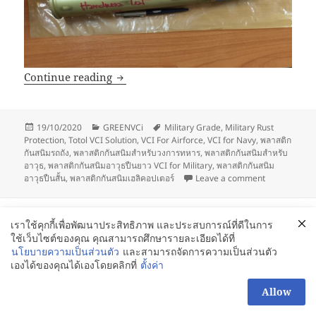
VCI for Military_พลาสติกกันสนิม เพื่อการ
Continue reading
Posted
Categories
Tags
19/10/2020
GREENVCi
Military Grade
,
Military Rust
on
Protection
,
Totol VCI Solution
,
VCI For Airforce
,
VCI for Navy
,
พลาสติก
กันสนิมรถถัง
,
พลาสติกกันสนิมสำหรับวงการทหาร
,
พลาสติกกันสนิมสำหรับ
อาวุธ
,
พลาสติกกันสนิมอาวุธปืนยาว VCI for Military
,
พลาสติกกันสนิม
on VCI for Mi
อาวุธปืนสั้น
,
พลาสติกกันสนิมเฮลิคอปเตอร์
Leave a comment
Proudly powered by WordPress
เราใช้คุกกี้เพื่อพัฒนาประสิทธิภาพ และประสบการณ์ที่ดีในการ
ใช้เว็บไซต์ของคุณ คุณสามารถศึกษารายละเอียดได้ที่
นโยบายความเป็นส่วนตัว
และสามารถจัดการความเป็นส่วนตัว
เองได้ของคุณได้เองโดยคลิกที่
ตั้งค่า
สอบถามเพิ่มได้นะคะ
Allow
OPEN
CHATY