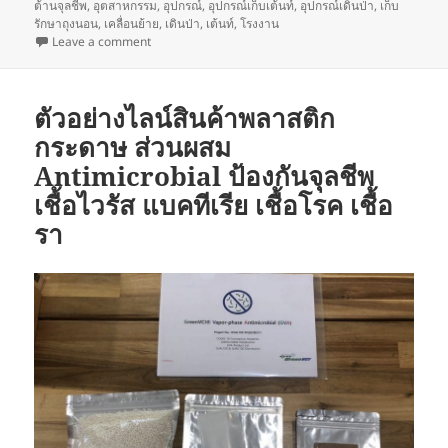
ต้านจุลชีพ
,
อุตสาหกรรม
,
อุปกรณ์
,
อุปกรณ์เก็บเต้นท์
,
อุปกรณ์เดินป่า
,
เก็บ
รักษาถุงนอน
,
เคลื่อนย้าย
,
เดินป่า
,
เต้นท์
,
โรงงาน
on ของใช้ใกล้มือสะสมเชื้อโรค (Dirty things)
Leave a comment
ตัวอย่างไลน์สินค้าพลาสติก
กระดาษ ส่วนผสม
Antimicrobial ป้องกันจุลชีพ
เชื้อไวรัส แบคทีเรีย เชื้อโรค เชื้อ
รา