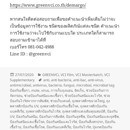
https://www.greenvci.co.th/demargo/
หากสนใจติดต่อสอบถามเพื่อขอคำแนะนำเพิ่มเติมไม่ว่าจะ
เป็นข้อมูลการใช้งาน ชนิดของผลิตภัณ์แต่ละชนิด คำแนะนำ
การใช้งานว่าจะไปใช้กับงานแบบใด ประเภทใดก็สามารถ
สอบถามเข้ามาได้ที่
เบอร์โทร 081-042-4988
Line ID : @greenvci
Posted
Categories
27/07/2020
GREENVCi
,
VCI Film
,
VCI Masterbatch
,
VCI
on
Tags
Supplementary
anti
,
anti bacteria
,
anti-bac
,
anti-virus
,
antimicrobial
,
antivirus
,
bacteria
,
fungus
,
microbial
,
microbial tag
ป้องกันเชื้อรา
,
mole
,
virus
,
การเก็บถุงนอน
,
จัดเก็บ
,
ช่วยป้องกันการ
กัดกร่อน
,
ช่วยป้องกันสนิมและเชื้อรา
,
ช้วยป้องกันสนิมและไวรัส
,
ช่วย
ป้องกันไวรัสจากการสัมพัส
,
ช่วยเก็บเตนท์
,
ถุงพลาสติกขนาดใหญ่
,
ถุง
พลาสติกป้องกัน UV
,
ถุงพลาสติกป้องกันเชื้อโรค
,
ถุงพลาสติกป้องกัน
แบคทีเรีย
,
ถุงพลาสติกป้องกันไวรัส
,
ถุงพลาสติกแต่งเติมคุณสมบัติ
,
ป้องกัน
UV
,
ป้องกันกันสนิม
,
ป้องกันการสัมพัส
,
ป้องกันจุลชีพ
,
ป้องกันสนิมและจุลชีพ
,
ป้องกันสนิมและเชื้อโรค
,
ป้องกันสนิมและไวรัส
,
ป้องกันสิ่งสกปรก
,
ป้องกัน
เชื้อร้าย
,
ป้องกันเชื้อโรค
,
ป้องกันแบคทีเรีย
,
ป้องกันไวรัส
,
ปุ่มกดป้องกัน