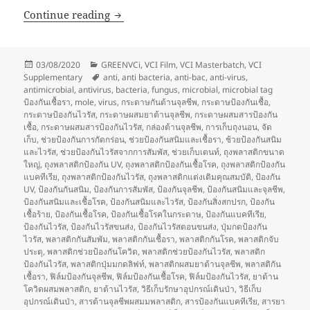
ของใช้ใกล้มือสะสมเชื้อโรค (Dirty things)
Continue reading
Posted
Categories
03/08/2020
GREENVCi
,
VCI Film
,
VCI Masterbatch
,
VCI
on
Tags
Supplementary
anti
,
anti bacteria
,
anti-bac
,
anti-virus
,
antimicrobial
,
antivirus
,
bacteria
,
fungus
,
microbial
,
microbial tag
ป้องกันเชื้อรา
,
mole
,
virus
,
กระดาษกันต้านจุลชีพ
,
กระดาษป้องกันเชื้อ
,
กระดาษป้องกันไวรัส
,
กระดาษผสมยาต้านจุลชีพ
,
กระดาษผสมสารป้องกัน
เชื้อ
,
กระดาษผสมสารป้องกันไวรัส
,
กล่องต้านจุลชีพ
,
การเก็บถุงนอน
,
จัด
เก็บ
,
ช่วยป้องกันการกัดกร่อน
,
ช่วยป้องกันสนิมและเชื้อรา
,
ช้วยป้องกันสนิม
และไวรัส
,
ช่วยป้องกันไวรัสจากการสัมพัส
,
ช่วยเก็บเตนท์
,
ถุงพลาสติกขนาด
ใหญ่
,
ถุงพลาสติกป้องกัน UV
,
ถุงพลาสติกป้องกันเชื้อโรค
,
ถุงพลาสติกป้องกัน
แบคทีเรีย
,
ถุงพลาสติกป้องกันไวรัส
,
ถุงพลาสติกแต่งเติมคุณสมบัติ
,
ป้องกัน
UV
,
ป้องกันกันสนิม
,
ป้องกันการสัมพัส
,
ป้องกันจุลชีพ
,
ป้องกันสนิมและจุลชีพ
,
ป้องกันสนิมและเชื้อโรค
,
ป้องกันสนิมและไวรัส
,
ป้องกันสิ่งสกปรก
,
ป้องกัน
เชื้อร้าย
,
ป้องกันเชื้อโรค
,
ป้องกันเชื้อโรคในกระดาษ
,
ป้องกันแบคทีเรีย
,
ป้องกันไวรัส
,
ป้องกันไวรัสขนส่ง
,
ป้องกันไวรัสตอนขนส่ง
,
ปุ่มกดป้องกัน
ไวรัส
,
พลาสติกกันสัมพัม
,
พลาสติกกันเชื้อรา
,
พลาสติกกันโรค
,
พลาสติกจับ
ประตุ
,
พลาสติกช่วยป้องกันโควิด
,
พลาสติกช่วยป้องกันไวรัส
,
พลาสติก
ป้องกันไวรัส
,
พลาสติกปุ่มมกดลิฟท์
,
พลาสติกผสมยาต้านจุลชีพ
,
พลาสติกัน
เชื้อรา
,
ฟิล์มป้องกันจุลชีพ
,
ฟิล์มป้องกันเชื้อโรค
,
ฟิล์มป้องกันไวรัส
,
ยาต้าน
โควิดผสมพลาสติก
,
ยาต้านไวรัส
,
วิธีเก็บรักษาอุปกรณ์เดินป่า
,
วิธีเก็บ
อุปกรณ์เดินป่า
,
สารต้านจุลชีพผสมมพลาสติก
,
สารป้องกันแบคทีเรีย
,
สารยา