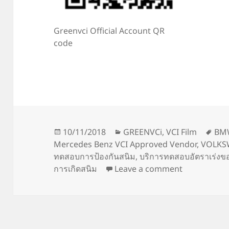
Greenvci Official Account QR
code
Posted
Categories
Tag
10/11/2018
GREENVCi
,
VCI Film
BMW
on
Mercedes Benz VCI Approved Vendor
,
VOLKSW
ทดสอบการป้องกันสนิม
,
บริการทดสอบอัตราเร่งข
on
VCI For 
การเกิดสนิม
Leave a comment