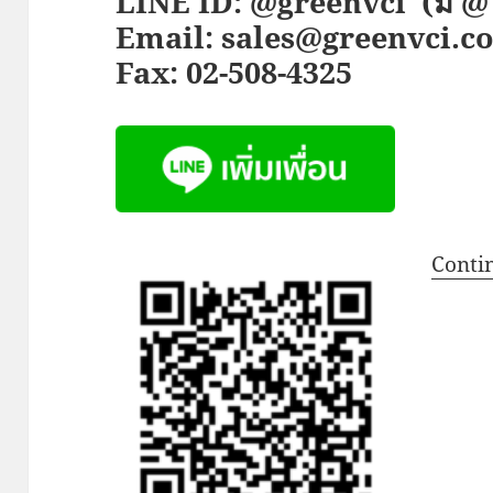
LINE ID: @greenvci
(มี @
Email: sales@greenvci.co
Fax: 02-508-4325
Conti