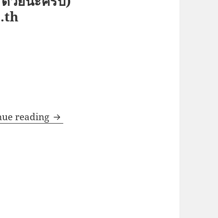
 ด้วยนะครับ)
.th
VCI For Electric Vehicle Industry
nue reading