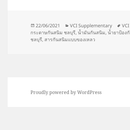
Posted
Categories
Tag
22/06/2021
VCI Supplementary
VCI
on
กระดาษกันสนิม ชลบุรี
,
น้ำมันกันสนิม
,
น้ำยาป้องก
ชลบุรี
,
สารกันสนิมแบบของเหลว
Proudly powered by WordPress