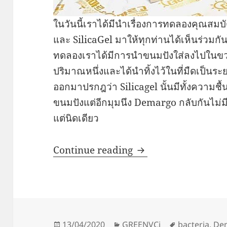
ในวันนี้เราได้มีนำเรื่องการทดลองคุณสม
และ SilicaGel มาให้ทุกท่านได้เห็นร่วมก
ทดลองเราได้มีการนำขนมปังใส่ลงไปใน
ปริมาณหนึ่งและได้นำทิ้งไว้ในที่มืดเป็นร
ออกมาปรกฎว่า Silicagel นั้นมีทั้งความชื้น 
ขนมปังแต่อีกมุมนึง Demargo กลับกันไม่มีเ
แต่นิดเดียว
ทดสอบ ! Demargo สาร
Continue reading
Posted
Categories
Tags
13/04/2020
GREENVCi
bacteria
,
De