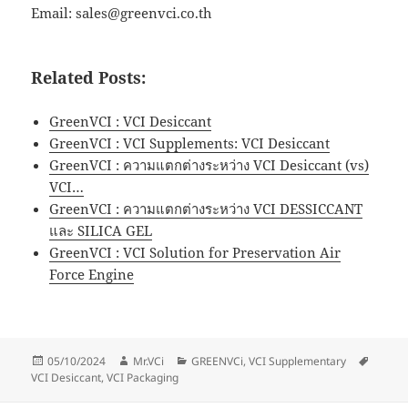
Email: sales@greenvci.co.th
Related Posts:
GreenVCI : VCI Desiccant
GreenVCI : VCI Supplements: VCI Desiccant
GreenVCI : ความแตกต่างระหว่าง VCI Desiccant (vs)
VCI…
GreenVCI : ความแตกต่างระหว่าง VCI DESSICCANT
และ SILICA GEL
GreenVCI : VCI Solution for Preservation Air
Force Engine
Posted
Author
Categories
Tags
05/10/2024
Mr.VCi
GREENVCi
,
VCI Supplementary
on
VCI Desiccant
,
VCI Packaging