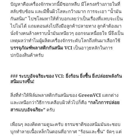
ปัญหาคือเครื่องจักรพวกนี้มีซอกหลืบ มีโครงสร้างภายในที่
สลับซับซ้อน และมีพื้นผิวโลหะกว้างมาก การจะเอา “น้ำมัน
กันสนิม” ไปชโลมทาให้ทั่วบอกเลยว่าเป็นเรื่องที่แทบจะเป็น
ไปไม่ได้ แถมตอนส่งไปถึงมือลูกค้าปลายทาง ลูกค้าต้องมา
นั่งจ้างคนล้างคราบน้ำมันเหนียวๆ ออกจนเหนื่อยใจ นี่จึงเป็น
เหตุผลว่าทำไมผู้ผลิตเครื่องจักรระดับโลกถึงหันมาเลือกใช้
บรรจุภัณฑ์พลาสติกกันสนิม VCI
เป็นอาวุธหลักในการ
ปกป้องสินค้าครับ
### ระบบอัจฉริยะของ VCI: ยิ่งร้อน ยิ่งชื้น ยิ่งปล่อยพลังกัน
สนิมแรงขึ้น!
สิ่งที่ทำให้ฟิล์มพลาสติกกันสนิมของ
GreenVCI
แตกต่าง
และเหนือกว่าวิธีการเคลือบผิวทั่วไปก็คือ
“กลไกการปล่อย
สารแบบอัจฉริยะ”
ครับ
เพื่อนๆ ลองคิดตามดูนะครับ ธรรมชาติของสนิมมันจะชอบ
บุกทำลายเนื้อเหล็กในตอนที่อากาศ “ร้อนและชื้น” จัดๆ แต่