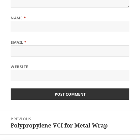
NAME
*
EMAIL
*
WEBSITE
Post
PREVIOUS
navigation
Polypropylene VCI for Metal Wrap
Previous
post: