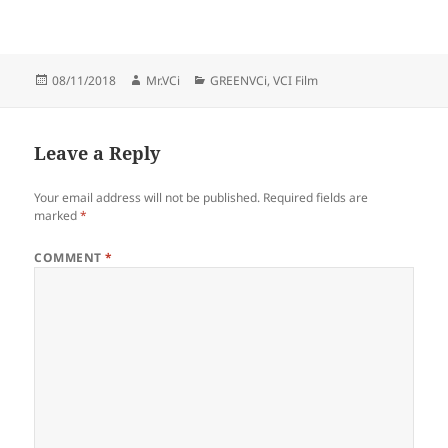
Posted
Author
Categories
08/11/2018
Mr.VCi
GREENVCi
,
VCI Film
on
Leave a Reply
Your email address will not be published.
Required fields are
marked
*
COMMENT
*