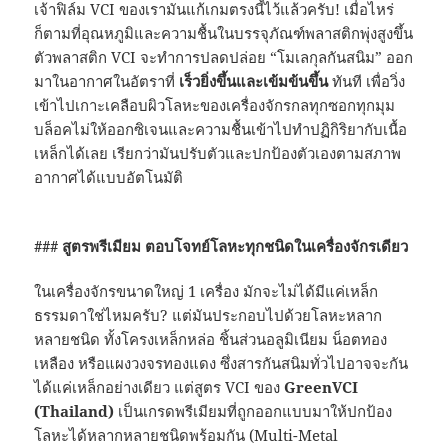
เจ้าฟิล์ม VCI ของเรามันแก้เกมตรงนี้ไว้แล้วครับ! เมื่อไหร่
ก็ตามที่อุณหภูมิและความชื้นในบรรจุภัณฑ์พลาสติกพุ่งสูงขึ้น
ตัวพลาสติก VCI จะทำการปลดปล่อย “โมเลกุลกันสนิม” ออก
มาในอากาศในอัตราที่
เร็วยิ่งขึ้นและเข้มข้นขึ้น
ทันที เพื่อวิ่ง
เข้าไปเกาะเคลือบผิวโลหะของเครื่องจักรกลทุกซอกทุกมุม
บล็อคไม่ให้ออกซิเจนและความชื้นเข้าไปทำปฏิกิริยากับเนื้อ
เหล็กได้เลย เรียกว่ามันปรับตัวและปกป้องตัวเองตามสภาพ
อากาศได้แบบอัตโนมัติ
### สูตรพรีเมียม ตอบโจทย์โลหะทุกชนิดในเครื่องจักรเดียว
ในเครื่องจักรขนาดใหญ่ 1 เครื่อง มักจะไม่ได้มีแค่เหล็ก
ธรรมดาใช่ไหมครับ? แต่มันประกอบไปด้วยโลหะหลาก
หลายชนิด ทั้งโครงเหล็กหล่อ ชิ้นส่วนอลูมิเนียม น็อตทอง
เหลือง หรือแผงวงจรทองแดง ซึ่งสารกันสนิมทั่วไปอาจจะกัน
ได้แค่เหล็กอย่างเดียว แต่สูตร VCI ของ
GreenVCI
(Thailand)
เป็นเกรดพรีเมียมที่ถูกออกแบบมาให้ปกป้อง
โลหะได้หลากหลายชนิดพร้อมกัน (Multi-Metal