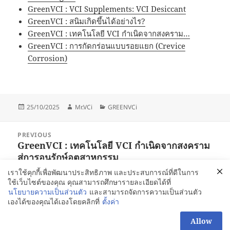
GreenVCI : VCI Supplements: VCI Desiccant
GreenVCI : สนิมเกิดขึ้นได้อย่างไร?
GreenVCI : เทคโนโลยี VCI กำเนิดจากสงคราม…
GreenVCI : การกัดกร่อนแบบรอยแยก (Crevice
Corrosion)
Posted
Author
Categories
25/10/2025
Mr.VCi
GREENVCi
on
Post
PREVIOUS
navigation
GreenVCI : เทคโนโลยี VCI กำเนิดจากสงคราม
Previous
สู่การอนุรักษ์อุตสาหกรรม
post:
เราใช้คุกกี้เพื่อพัฒนาประสิทธิภาพ และประสบการณ์ที่ดีในการ
ใช้เว็บไซต์ของคุณ คุณสามารถศึกษารายละเอียดได้ที่
NEXT
นโยบายความเป็นส่วนตัว
และสามารถจัดการความเป็นส่วนตัว
GreenVCI : Erosion Corrosion คืออะไร
Next
เองได้ของคุณได้เองโดยคลิกที่
ตั้งค่า
post:
สอบถามเพิ่มได้นะคะ
Allow
Proudly powered by WordPress
OPEN