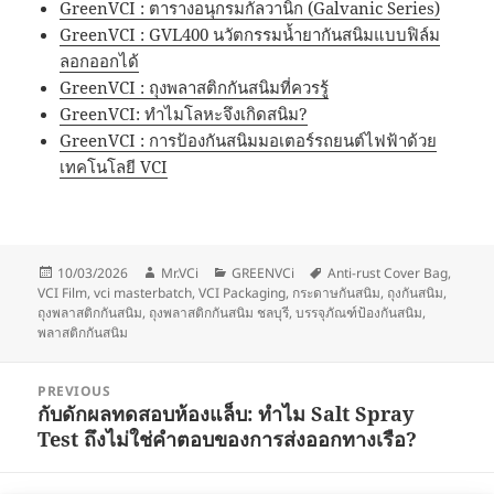
GreenVCI : ตารางอนุกรมกัลวานิก (Galvanic Series)
GreenVCI : GVL400 นวัตกรรมน้ำยากันสนิมแบบฟิล์ม
ลอกออกได้
GreenVCI : ถุงพลาสติกกันสนิมที่ควรรู้
GreenVCI: ทำไมโลหะจึงเกิดสนิม?
GreenVCI : การป้องกันสนิมมอเตอร์รถยนต์ไฟฟ้าด้วย
เทคโนโลยี VCI
Posted
Author
Categories
Tags
10/03/2026
Mr.VCi
GREENVCi
Anti-rust Cover Bag
,
on
VCI Film
,
vci masterbatch
,
VCI Packaging
,
กระดาษกันสนิม
,
ถุงกันสนิม
,
ถุงพลาสติกกันสนิม
,
ถุงพลาสติกกันสนิม ชลบุรี
,
บรรจุภัณฑ์ป้องกันสนิม
,
พลาสติกกันสนิม
Post
PREVIOUS
navigation
กับดักผลทดสอบห้องแล็บ: ทำไม Salt Spray
Previous
Test ถึงไม่ใช่คำตอบของการส่งออกทางเรือ?
post: