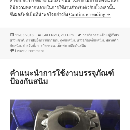
สารยับยั้งการกัดกร่อนที่ผลิตขึ้นมาเฉพาะในประเทศจีน และ
ก็มีความหลากหลายในการใช้งานสำหรับตัวยับยั้งเหล่านั้น
บรรจุภัณฑ์ก
ซึ่งผลลัพธ์เป็นที่น่าพอใจอย่างยิ่ง
Continue reading
Posted
Categories
Tags
11/03/2018
GREENVCi
,
VCI Film
การกัดกร่อนเป็นปฏิกิริยา
on
ธรรมชาติ
,
การยับยั้งการกัดกร่อน
,
ถุงกันสนิม
,
บรรจุภัณฑ์กันสนิม
,
พลาสติก
กันสนิม
,
สารยับยั้งการกัดกร่อน
,
เม็ดพลาสติกกันสนิม
on บรรจุภัณฑ์กันสนิมทำงานได้อย่างไร-2
Leave a comment
คำแนะนำการใช้งานบรรจุภัณฑ์
ป้องกันสนิม