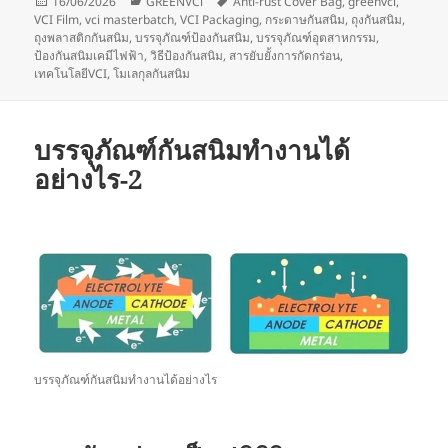
Posted
Categories
Tags
16/06/2026
GREENVCi
Anti-rust Cover Bag
,
greenvci
,
on
VCI Film
,
vci masterbatch
,
VCI Packaging
,
กระดาษกันสนิม
,
ถุงกันสนิม
,
ถุงพลาสติกกันสนิม
,
บรรจุภัณฑ์ป้องกันสนิม
,
บรรจุภัณฑ์อุตสาหกรรม
,
ป้องกันสนิมเคมีไฟฟ้า
,
วิธีป้องกันสนิม
,
สารยับยั้งการกัดกร่อน
,
เทคโนโลยีVCI
,
โมเลกุลกันสนิม
บรรจุภัณฑ์กันสนิมทำงานได้
อย่างไร-2
บรรจุภัณฑ์กันสนิมทำงานได้อย่างไร