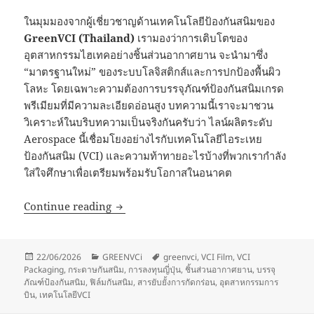
ในมุมมองจากผู้เชี่ยวชาญด้านเทคโนโลยีป้องกันสนิมของ
GreenVCI (Thailand)
เรามองว่าการเติบโตของ
อุตสาหกรรมไฮเทคอย่างชิ้นส่วนอากาศยาน จะนำมาซึ่ง
“มาตรฐานใหม่” ของระบบโลจิสติกส์และการปกป้องพื้นผิว
โลหะ โดยเฉพาะความต้องการบรรจุภัณฑ์ป้องกันสนิมเกรด
พรีเมียมที่มีความละเอียดอ่อนสูง บทความนี้เราจะมาชวน
วิเคราะห์ในบริบทความเป็นจริงกันครับว่า ไลน์ผลิตระดับ
Aerospace นี้เชื่อมโยงอย่างไรกับเทคโนโลยีไอระเหย
ป้องกันสนิม (VCI) และความท้าทายอะไรบ้างที่พวกเรากำลัง
ใส่ใจศึกษาเพื่อเตรียมพร้อมรับโอกาสในอนาคต
วิเคราะห์เทรนด์ชิ้นส่วนอากาศยานไทย: โ
Continue reading
Posted
Categories
Tags
22/06/2026
GREENVCi
greenvci
,
VCI Film
,
VCI
on
Packaging
,
กระดาษกันสนิม
,
การลงทุนญี่ปุ่น
,
ชิ้นส่วนอากาศยาน
,
บรรจุ
ภัณฑ์ป้องกันสนิม
,
ฟิล์มกันสนิม
,
สารยับยั้งการกัดกร่อน
,
อุตสาหกรรมการ
บิน
,
เทคโนโลยีVCI