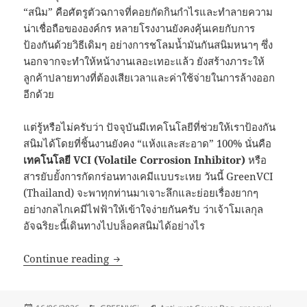
“สนิม” คือศัตรูตัวฉกาจที่คอยกัดกินกำไรและทำลายความ
น่าเชื่อถือขององค์กร หลายโรงงานยังคงคุ้นเคยกับการ
ป้องกันด้วยวิธีเดิมๆ อย่างการชโลมน้ำมันกันสนิมหนาๆ ซึ่ง
นอกจากจะทำให้หน้างานเลอะเทอะแล้ว ยังสร้างภาระให้
ลูกค้าปลายทางที่ต้องเสียเวลาและค่าใช้จ่ายในการล้างออก
อีกด้วย
แต่รู้หรือไม่ครับว่า ปัจจุบันมีเทคโนโลยีที่ช่วยให้เราป้องกัน
สนิมได้โดยที่ชิ้นงานยังคง “แห้งและสะอาด” 100% นั่นคือ
เทคโนโลยี VCI (Volatile Corrosion Inhibitor)
หรือ
สารยับยั้งการกัดกร่อนทางเคมีแบบระเหย วันนี้ GreenVCI
(Thailand) จะพาทุกท่านมาเจาะลึกและย่อยเรื่องยากๆ
อย่างกลไกเคมีไฟฟ้าให้เข้าใจง่ายกันครับ ว่าเจ้าโมเลกุล
อัจฉริยะนี้เดินทางไปบล็อคสนิมได้อย่างไร
เจาะลึกเทคโนโลยี VCI: โมเลกุลไอระเหยป้อ
Continue reading