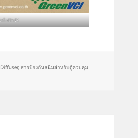
บรถไฟฟ้า EV
s
 Diffuser
,
สารป้องกันสนิมสำหรับตู้ควบคุม