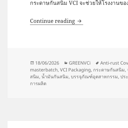
กระดาษกันสนิม VCI จะช่วยให้โรงงานของ
สลัดคราบเลอะเทอะ: ท
Continue reading
Posted
Categories
Tags
18/06/2026
GREENVCi
Anti-rust Co
on
masterbatch
,
VCI Packaging
,
กระดาษกันสนิม
,
สนิม
,
น้ำมันกันสนิม
,
บรรจุภัณฑ์อุตสาหกรรม
,
ประ
การผลิต