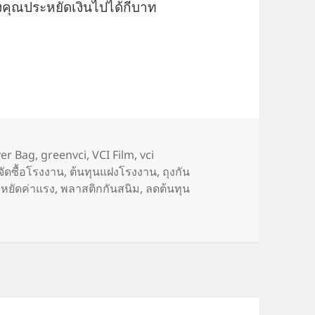
คุณประหยัดเงินไปได้กี่บาท
ำไมการเปลี่ยนจาก “น้ำมันกันสนิมแบบเดิม” มาใช้พล
ver Bag
,
greenvci
,
VCI Film
,
vci
จัดซื้อโรงงาน
,
ต้นทุนแฝงโรงงาน
,
ถุงกัน
หยัดค่าแรง
,
พลาสติกกันสนิม
,
ลดต้นทุน