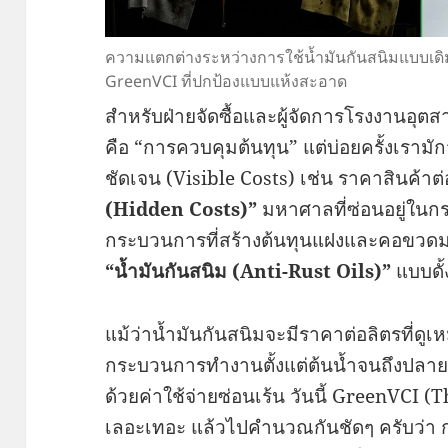
ความแตกต่างระหว่างการใช้น้ำมันกันสนิมแบบเดิม
GreenVCI ที่ปกป้องแบบแห้งสะอาด
สำหรับฝ่ายจัดซื้อและผู้จัดการโรงงานอุตสา
คือ “การควบคุมต้นทุน” แต่บ่อยครั้งเรามั
ชัดเจน (Visible Costs) เช่น ราคาสินค้
(Hidden Costs)”
มหาศาลที่ซ่อนอยู่ในก
กระบวนการที่สร้างต้นทุนแฝงและคอขวดมาก
“น้ำมันกันสนิม (Anti-Rust Oils)”
แบบดั้
แม้ว่าน้ำมันกันสนิมจะมีราคาต่อลิตรที่ดู
กระบวนการทำงานตั้งแต่ต้นน้ำจนถึงปลายน้
ด้วยค่าใช้จ่ายซ่อนเร้น วันนี้ GreenVCI
เลอะเทอะ แล้วไปคำนวณกันชัดๆ ครับว่า 