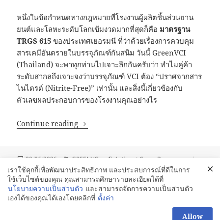
หนึ่งในข้อกำหนดทางกฎหมายที่โรงงานผู้ผลิตชิ้นส่วนยาน
ยนต์และโลหะระดับโลกเข้มงวดมากที่สุดก็คือ
มาตรฐาน
TRGS 615
ของประเทศเยอรมนี ที่ว่าด้วยเรื่องการควบคุม
สารเคมีอันตรายในบรรจุภัณฑ์กันสนิม วันนี้ GreenVCI
(Thailand) จะพาทุกท่านไปเจาะลึกกันครับว่า ทำไมคู่ค้า
ระดับสากลถึงเจาะจงว่าบรรจุภัณฑ์ VCI ต้อง “ปราศจากสาร
ไนไตรต์ (Nitrite-Free)” เท่านั้น และสิ่งนี้เกี่ยวข้องกับ
ตัวเลขผลประกอบการของโรงงานคุณอย่างไร
เจาะลึกมาตรฐาน TRGS 615: ทำไมโรงงานระดั
Continue reading
Posted
Categories
Tags
20/06/2026
GREENVCi
Anti-rust Cover Bag
,
greenvci
,
on
NitriteFree
,
VCI Film
,
vci masterbatch
,
VCI Packaging
,
กระดาษกัน
เราใช้คุกกี้เพื่อพัฒนาประสิทธิภาพ และประสบการณ์ที่ดีในการ
สนิม
,
ความปลอดภัยในโรงงาน
,
ถุงกันสนิม
,
ถุงพลาสติกกันสนิม ชลบุรี
,
ใช้เว็บไซต์ของคุณ คุณสามารถศึกษารายละเอียดได้ที่
บรรจุภัณฑ์กันสนิม
,
บรรจุภัณฑ์ป้องกันสนิม
,
ปราศจากสารไนไตรต์
,
นโยบายความเป็นส่วนตัว
และสามารถจัดการความเป็นส่วนตัว
พลาสติกกันสนิม
,
มาตรฐานESG
,
มาตรฐานTRGS615
เองได้ของคุณได้เองโดยคลิกที่
ตั้งค่า
สอบถามเพิ่มได้นะคะ
Allow