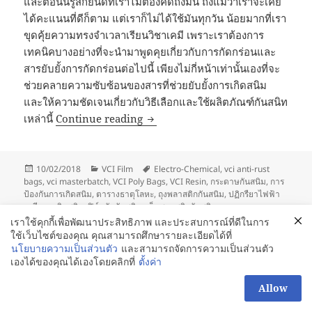
และตอนนี้รู้สึกยินดีที่เราไม่ต้องคิดถึงมัน ถึงแม้ว่าเราจะเคย
ได้คะแนนที่ดีก็ตาม แต่เราก็ไม่ได้ใช้มันทุกวัน น้อยมากที่เรา
ขุดคุ้ยความทรงจำเวลาเรียนวิชาเคมี เพราะเราต้องการ
เทคนิคบางอย่างที่จะนำมาพูดคุยเกี่ยวกับการกัดกร่อนและ
สารยับยั้งการกัดกร่อนต่อไปนี้ เพียงไม่กี่หน้าเท่านั้นเองที่จะ
ช่วยคลายความซับซ้อนของสารที่ช่วยยับยั้งการเกิดสนิม
และให้ความชัดเจนเกี่ยวกับวิธีเลือกและใช้ผลิตภัณฑ์กันสนิท
ทำไมโลหะจึงเกิดสนิม#2
เหล่านี้
Continue reading
Posted
Categories
Tags
10/02/2018
VCI Film
Electro-Chemical
,
vci anti-rust
on
bags
,
vci masterbatch
,
VCI Poly Bags
,
VCI Resin
,
กระดาษกันสนิม
,
การ
ป้องกันการเกิดสนิม
,
ตารางธาตุโลหะ
,
ถุงพลาสติกกันสนิม
,
ปฏิกรืยาไฟฟ้า
เคมี-การเกิดสนิม
,
ฟิล์มกันกันสนิม
,
เม็ดพลาสติกกันสนิม
on ทำไมโลหะจึงเกิดสนิม#2
Leave a comment
เราใช้คุกกี้เพื่อพัฒนาประสิทธิภาพ และประสบการณ์ที่ดีในการ
ใช้เว็บไซต์ของคุณ คุณสามารถศึกษารายละเอียดได้ที่
นโยบายความเป็นส่วนตัว
และสามารถจัดการความเป็นส่วนตัว
Proudly powered by WordPress
เองได้ของคุณได้เองโดยคลิกที่
ตั้งค่า
สอบถามเพิ่มได้นะคะ
Allow
OPEN
CHATY