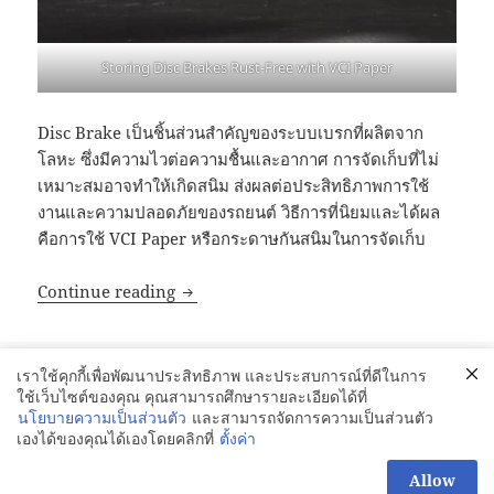
Storing Disc Brakes Rust-Free with VCI Paper
Disc Brake เป็นชิ้นส่วนสำคัญของระบบเบรกที่ผลิตจาก
โลหะ ซึ่งมีความไวต่อความชื้นและอากาศ การจัดเก็บที่ไม่
เหมาะสมอาจทำให้เกิดสนิม ส่งผลต่อประสิทธิภาพการใช้
งานและความปลอดภัยของรถยนต์ วิธีการที่นิยมและได้ผล
คือการใช้ VCI Paper หรือกระดาษกันสนิมในการจัดเก็บ
GreenVCI : การจัดเก็บ Disc Brake ให้ปลอ
Continue reading
Posted
Categories
Tags
06/09/2025
GREENVCi
,
VCI Supplementary
VCI
เราใช้คุกกี้เพื่อพัฒนาประสิทธิภาพ และประสบการณ์ที่ดีในการ
on
Packaging
,
กระดาษกันสนิม
,
กระดาษกันสนิม กรุงเทพ
,
กระดาษกันสนิม
ใช้เว็บไซต์ของคุณ คุณสามารถศึกษารายละเอียดได้ที่
ชลบุรี
,
กระดาษกันสนิม ระยอง
,
กระดาษกันสนิม อยุธยา
,
บรรจุภัณฑ์ป้องกัน
นโยบายความเป็นส่วนตัว
และสามารถจัดการความเป็นส่วนตัว
สนิม
เองได้ของคุณได้เองโดยคลิกที่
ตั้งค่า
สอบถามเพิ่มได้นะคะ
Allow
Proudly powered by WordPress