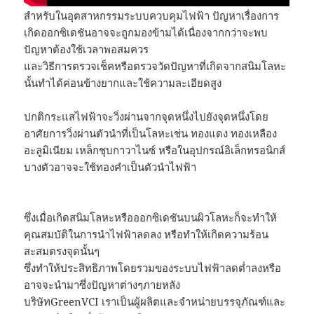
สำหรับในอุตสาหกรรมระบบควบคุมไฟฟ้า ปัญหาเรื่องการ
เกิดออกซิเดชันอาจจะถูกมองข้ามได้เนื่องจากกว่าจะพบ
ปัญหาต้องใช้เวลาพอสมควร
และวิธีการตรวจเช็คหรือตรวจวัดปัญหาที่เกิดจากสนิมโลหะ
นั้นทำได้ค่อนข้างยากและใช้ความละเอียดสูง
ปกติกระแสไฟฟ้าจะวิ่งผ่านจากจุดหนึ่งไปยังจุดหนึ่งโดย
อาศัยการวิ่งผ่านตัวนำที่เป็นโลหะเช่น ทองแดง ทองเหลือง
อะลูมิเนียม เหล็กชุบกาวาไนซ์ หรือในอุปกรณ์อิเล็กทรอนิกส์
บางตัวอาจจะใช้ทองคำเป็นตัวนำไฟฟ้า
ซึ่งเมื่อเกิดสนิมโลหะหรือออกซิเดชันบนผิวโลหะก็จะทำให้
คุณสมบัติในการนำไฟฟ้าลดลง หรือทำให้เกิดความร้อน
สะสมตรงจุดนั้นๆ
ซึ่งทำให้ประสิทธิภาพโดยรวมของระบบไฟฟ้าลดต่ำลงหรือ
อาจจะนำมาซึ่งปัญหาต่างๆภายหลัง
บริษัทGreenVCI เราเป็นผู้ผลิตและจำหน่ายบรรจุภัณฑ์และ