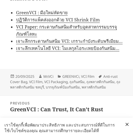
GreenVCI : มือใหม่หัดขาย
ปฏิวัติการแพ็คส่งออกด้วย VCI Shrink Film
VCI Paper: กระดาษกันสนิมสำหรับอุตสาหกรรมบรรจุ
ภัณฑ์โลหะ
เจาะลึกกระดาษกันสนิม VCI: เกราะกำบังระดับพรีเมียม…
เจาะลึกเทคโนโลยี VCI: โมเลกุลไอระเหยป้องกันสนิม…
Posted
Author
Categories
Tags
20/09/2025
Mr.VCi
GREENVCi
,
VCI Film
Anti-rust
on
Cover Bag
,
VCI Film
,
VCI Packaging
,
ถุงกันสนิม
,
ถุงพลาสติกกันสนิม
,
ถุง
พลาสติกกันสนิม ชลบุรี
,
บรรจุภัณฑ์ป้องกันสนิม
,
พลาสติกกันสนิม
Post
PREVIOUS
navigation
GreenVCI : Can Trust, It Can’t Rust
Previous
post:
เราใช้คุกกี้เพื่อพัฒนาประสิทธิภาพ และประสบการณ์ที่ดีในการ
NEXT
ใช้เว็บไซต์ของคุณ คุณสามารถศึกษารายละเอียดได้ที่
VCI: เทคโนโลยีป้องกันสนิมในโรงไฟฟ้าและ
Next