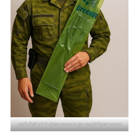
เทคโนโลยี VCI กำเนิดจากสงคราม สู่การอนุรักษ์อุตสาหกรรม