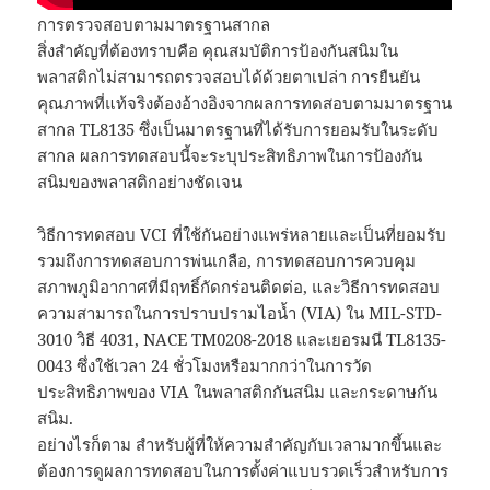
การตรวจสอบตามมาตรฐานสากล
สิ่งสำคัญที่ต้องทราบคือ คุณสมบัติการป้องกันสนิมใน
พลาสติกไม่สามารถตรวจสอบได้ด้วยตาเปล่า การยืนยัน
คุณภาพที่แท้จริงต้องอ้างอิงจากผลการทดสอบตามมาตรฐาน
สากล TL8135 ซึ่งเป็นมาตรฐานที่ได้รับการยอมรับในระดับ
สากล ผลการทดสอบนี้จะระบุประสิทธิภาพในการป้องกัน
สนิมของพลาสติกอย่างชัดเจน
วิธีการทดสอบ VCI ที่ใช้กันอย่างแพร่หลายและเป็นที่ยอมรับ
รวมถึงการทดสอบการพ่นเกลือ, การทดสอบการควบคุม
สภาพภูมิอากาศที่มีฤทธิ์กัดกร่อนติดต่อ, และวิธีการทดสอบ
ความสามารถในการปราบปรามไอน้ำ (VIA) ใน MIL-STD-
3010 วิธี 4031, NACE TM0208-2018 และเยอรมนี TL8135-
0043 ซึ่งใช้เวลา 24 ชั่วโมงหรือมากกว่าในการวัด
ประสิทธิภาพของ VIA ในพลาสติกกันสนิม และกระดาษกัน
สนิม.
อย่างไรก็ตาม สำหรับผู้ที่ให้ความสำคัญกับเวลามากขึ้นและ
ต้องการดูผลการทดสอบในการตั้งค่าแบบรวดเร็วสำหรับการ