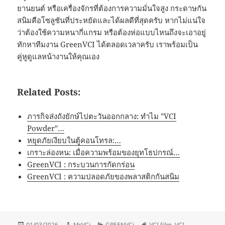
ยานยนต์ หรือเครื่องจักรที่ต้องการความมั่นใจสูง กระดาษกัน
สนิมคือโซลูชันที่ประหยัดและได้ผลดีที่สุดครับ หากไม่แน่ใจ
ว่าต้องใช้ความหนากี่แกรม หรือต้องห่อแบบไหนถึงจะเอาอยู่
ทักหาทีมงาน GreenVCI ได้ตลอดเวลาครับ เราพร้อมเป็น
คู่หูดูแลหน้างานให้คุณเอง
Related Posts:
ภารกิจส่งถังยักษ์ไปตะวันออกกลาง: ทำไม "VCI
Powder"…
หยุดภัยเงียบในตู้คอนโทรล:…
เกราะล่องหน: เมื่อความพร้อมของยุทโธปกรณ์…
GreenVCI : กระบวนการกัดกร่อน
GreenVCI : ความปลอดภัยของพลาสติกกันสนิม
Posted
Author
Categories
Tags
01/03/2026
Mr.VCi
GREENVCi
VCI Film
,
VCI