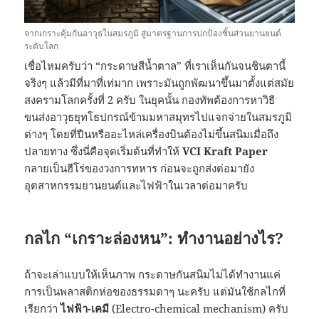
จากเกราะคุ้มกันอาวุธในสมรภูมิ สู่มาตรฐานการปกป้องชิ้นส่วนยานยนต์
ระดับโลก
เชื่อไหมครับว่า “กระดาษสีน้ำตาล” ที่เราเห็นกันจนชินตานี้
จริงๆ แล้วมีที่มาที่เท่มาก เพราะมันถูกพัฒนาขึ้นมาตั้งแต่สมัย
สงครามโลกครั้งที่ 2 ครับ ในยุคนั้น กองทัพต้องการหาวิธี
ขนส่งอาวุธยุทโธปกรณ์ข้ามมหาสมุทรไปแจกจ่ายในสมรภูมิ
ต่างๆ โดยที่ปืนหรืออะไหล่เครื่องบินต้องไม่ขึ้นสนิมเมื่อถึง
ปลายทาง ซึ่งนี่คือจุดเริ่มต้นที่ทำให้
VCI Kraft Paper
กลายเป็นฮีโร่ของวงการทหาร ก่อนจะถูกส่งต่อมายัง
อุตสาหกรรมยานยนต์และไฟฟ้าในเวลาต่อมาครับ
กลไก “เกราะล่องหน”: ทำงานอย่างไร?
ถ้าจะเล่าแบบให้เห็นภาพ กระดาษกันสนิมไม่ได้ทำงานแค่
การเป็นพลาสติกห่อของธรรมดาๆ นะครับ แต่มันใช้กลไกที่
เรียกว่า
ไฟฟ้า-เคมี
(Electro-chemical mechanism) ครับ