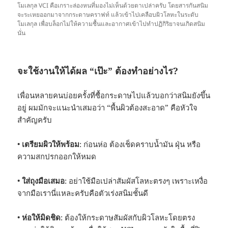
โมเลกุล VCI คือเกราะล่องหนที่มองไม่เห็นด้วยตาเปล่าครับ โดยสารกันสนิม
จะระเหยออกมาจากกระดาษคราฟท์ แล้วเข้าไปเคลือบผิวโลหะในระดับ
โมเลกุล เพื่อบล็อกไม่ให้ความชื้นและอากาศเข้าไปทำปฏิกิริยาจนเกิดสนิม
นั่น
จะใช้งานให้ได้ผล “เป๊ะ” ต้องทำอย่างไร?
เพื่อนหลายคนบ่อยครั้งที่ซื้อกระดาษไปแล้วบอกว่าสนิมยังขึ้น
อยู่ ผมมักจะแนะนำเสมอว่า “พื้นผิวต้องสะอาด” คือหัวใจ
สำคัญครับ
•
เตรียมผิวให้พร้อม
: ก่อนห่อ ต้องเช็ดคราบน้ำมัน ฝุ่น หรือ
ความสกปรกออกให้หมด
•
ใส่ถุงมือเสมอ
: อย่าใช้มือเปล่าสัมผัสโลหะตรงๆ เพราะเหงื่อ
จากมือเรานี่แหละครับคือตัวเร่งสนิมชั้นดี
•
ห่อให้มิดชิด
: ต้องให้กระดาษสัมผัสกับผิวโลหะโดยตรง